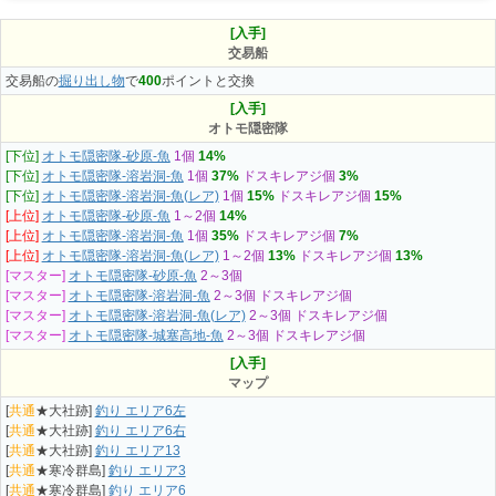
[入手]
交易船
交易船の
掘り出し物
で
400
ポイントと交換
[入手]
オトモ隠密隊
[下位]
オトモ隠密隊-砂原-魚
1個
14%
[下位]
オトモ隠密隊-溶岩洞-魚
1個
37%
ドスキレアジ個
3%
[下位]
オトモ隠密隊-溶岩洞-魚(レア)
1個
15%
ドスキレアジ個
15%
[上位]
オトモ隠密隊-砂原-魚
1～2個
14%
[上位]
オトモ隠密隊-溶岩洞-魚
1個
35%
ドスキレアジ個
7%
[上位]
オトモ隠密隊-溶岩洞-魚(レア)
1～2個
13%
ドスキレアジ個
13%
[マスター]
オトモ隠密隊-砂原-魚
2～3個
[マスター]
オトモ隠密隊-溶岩洞-魚
2～3個
ドスキレアジ個
[マスター]
オトモ隠密隊-溶岩洞-魚(レア)
2～3個
ドスキレアジ個
[マスター]
オトモ隠密隊-城塞高地-魚
2～3個
ドスキレアジ個
[入手]
マップ
[
共通
★大社跡]
釣り エリア6左
[
共通
★大社跡]
釣り エリア6右
[
共通
★大社跡]
釣り エリア13
[
共通
★寒冷群島]
釣り エリア3
[
共通
★寒冷群島]
釣り エリア6