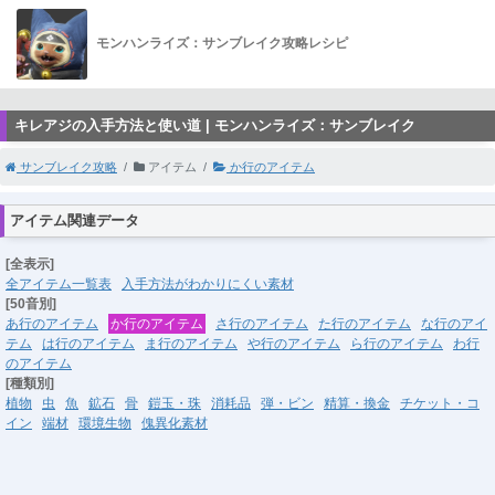
モンハンライズ：サンブレイク攻略レシピ
キレアジの入手方法と使い道 | モンハンライズ：サンブレイク
サンブレイク攻略
アイテム
か行のアイテム
アイテム関連データ
[全表示]
全アイテム一覧表
入手方法がわかりにくい素材
[50音別]
あ行のアイテム
か行のアイテム
さ行のアイテム
た行のアイテム
な行のアイ
テム
は行のアイテム
ま行のアイテム
や行のアイテム
ら行のアイテム
わ行
のアイテム
[種類別]
植物
虫
魚
鉱石
骨
鎧玉・珠
消耗品
弾・ビン
精算・換金
チケット・コ
イン
端材
環境生物
傀異化素材