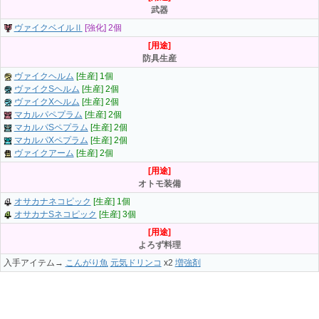
武器
ヴァイクベイルⅡ
[強化] 2個
[用途]
防具生産
ヴァイクヘルム
[生産] 1個
ヴァイクSヘルム
[生産] 2個
ヴァイクXヘルム
[生産] 2個
マカルパペプラム
[生産] 2個
マカルパSペプラム
[生産] 2個
マカルパXペプラム
[生産] 2個
ヴァイクアーム
[生産] 2個
[用途]
オトモ装備
オサカナネコピック
[生産] 1個
オサカナSネコピック
[生産] 3個
[用途]
よろず料理
入手アイテム→
こんがり魚
元気ドリンコ
x2
増強剤