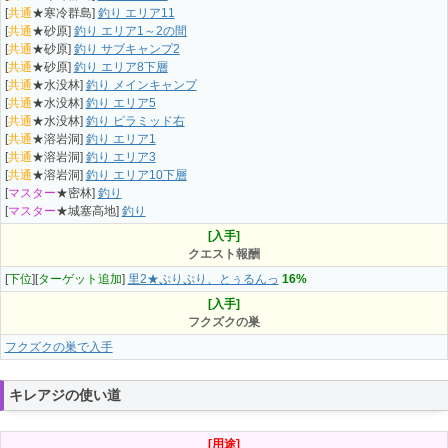
[
共通
★寒冷群島]
釣り エリア11
[
共通
★砂原]
釣り エリア1～2の間
[
共通
★砂原]
釣り サブキャンプ2
[
共通
★砂原]
釣り エリア8下層
[
共通
★水没林]
釣り メインキャンプ
[
共通
★水没林]
釣り エリア5
[
共通
★水没林]
釣り ピラミッド右
[
共通
★溶岩洞]
釣り エリア1
[
共通
★溶岩洞]
釣り エリア3
[
共通
★溶岩洞]
釣り エリア10下層
[
マスター
★密林]
釣り
[
マスター
★城塞高地]
釣り
[入手]
クエスト報酬
[
下位
][
ターゲット追加
]
里2★ぷりぷり、とぅるんっ
16%
[入手]
フクズクの巣
フクズクの巣で入手
キレアジの使い道
[用途]