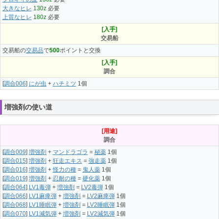
大きなヒレ
130z
必要
上質なヒレ
180z
必要
[入手]
交易船
交易船の
交易品
で
500
ポイントと交換
[入手]
調合
[
調合006
]
にが虫
+
ハチミツ
1個
増強剤の使い道
[用途]
調合
[
調合009
]
増強剤
+
マンドラゴラ
=
秘薬
1個
[
調合015
]
増強剤
+
狂走エキス
=
強走薬
1個
[
調合016
]
増強剤
+
怪力の種
=
鬼人薬
1個
[
調合019
]
増強剤
+
忍耐の種
=
硬化薬
1個
[
調合064
]
LV1毒弾
+
増強剤
=
LV2毒弾
1個
[
調合066
]
LV1麻痺弾
+
増強剤
=
LV2麻痺弾
1個
[
調合068
]
LV1睡眠弾
+
増強剤
=
LV2睡眠弾
1個
[
調合070
]
LV1減気弾
+
増強剤
=
LV2減気弾
1個