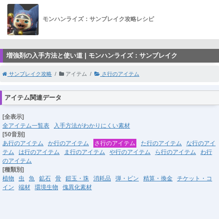
モンハンライズ：サンブレイク攻略レシピ
増強剤の入手方法と使い道 | モンハンライズ：サンブレイク
サンブレイク攻略
アイテム
さ行のアイテム
アイテム関連データ
[全表示]
全アイテム一覧表
入手方法がわかりにくい素材
[50音別]
あ行のアイテム
か行のアイテム
さ行のアイテム
た行のアイテム
な行のアイ
テム
は行のアイテム
ま行のアイテム
や行のアイテム
ら行のアイテム
わ行
のアイテム
[種類別]
植物
虫
魚
鉱石
骨
鎧玉・珠
消耗品
弾・ビン
精算・換金
チケット・コ
イン
端材
環境生物
傀異化素材