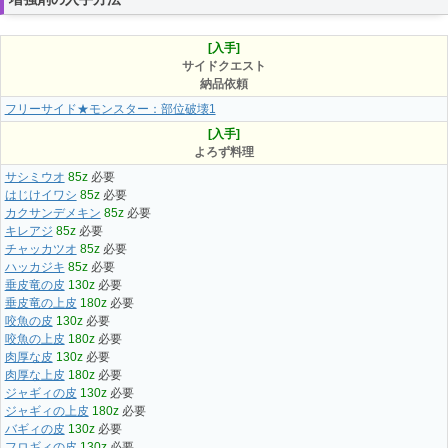
[入手]
サイドクエスト
納品依頼
フリーサイド★モンスター：部位破壊1
[入手]
よろず料理
サシミウオ
85z
必要
はじけイワシ
85z
必要
カクサンデメキン
85z
必要
キレアジ
85z
必要
チャッカツオ
85z
必要
ハッカジキ
85z
必要
垂皮竜の皮
130z
必要
垂皮竜の上皮
180z
必要
咬魚の皮
130z
必要
咬魚の上皮
180z
必要
肉厚な皮
130z
必要
肉厚な上皮
180z
必要
ジャギィの皮
130z
必要
ジャギィの上皮
180z
必要
バギィの皮
130z
必要
フロギィの皮
130z
必要