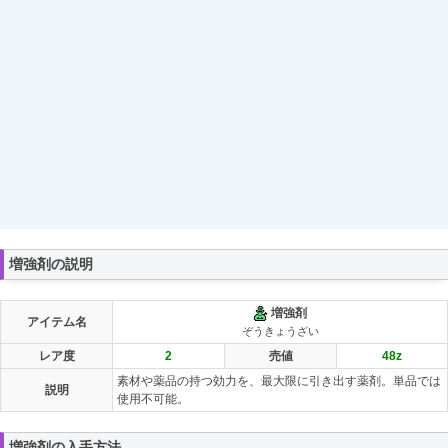
増強剤の説明
増強剤
アイテム名
ぞうきょうざい
レア度
2
売値
48
z
素材や薬品の持つ効力を、最大限に引き出す薬剤。単品では
説明
使用不可能。
増強剤の入手方法