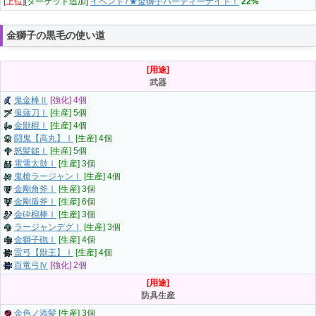
[
上位
][
ターゲット追加
]
イベント7★金獅子パーティーナイト！
22%
金獅子の黒毛の使い道
[用途]
武器
鬼金棒Ⅱ
[強化] 4個
鬼薙刀Ⅰ
[生産] 5個
金獣棍Ⅰ
[生産] 4個
闘鬼【高丸】Ⅰ
[生産] 4個
怒髪鎚Ⅰ
[生産] 5個
電電太鼓Ⅰ
[生産] 3個
鬼槍ラージャンⅠ
[生産] 4個
金剛角斧Ⅰ
[生産] 3個
金剛盾斧Ⅰ
[生産] 6個
金砕棍棒Ⅰ
[生産] 3個
ラージャンデグⅠ
[生産] 3個
金獅子砲Ⅰ
[生産] 4個
雷弓【獣王】Ⅰ
[生産] 4個
百竜弓Ⅳ
[強化] 2個
[用途]
防具生産
金色ノ添髪
[生産] 3個