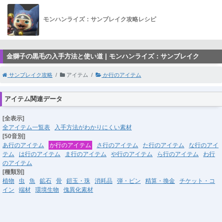
モンハンライズ：サンブレイク攻略レシピ
金獅子の黒毛の入手方法と使い道 | モンハンライズ：サンブレイク
サンブレイク攻略
アイテム
か行のアイテム
アイテム関連データ
[全表示]
全アイテム一覧表
入手方法がわかりにくい素材
[50音別]
あ行のアイテム
か行のアイテム
さ行のアイテム
た行のアイテム
な行のアイ
テム
は行のアイテム
ま行のアイテム
や行のアイテム
ら行のアイテム
わ行
のアイテム
[種類別]
植物
虫
魚
鉱石
骨
鎧玉・珠
消耗品
弾・ビン
精算・換金
チケット・コ
イン
端材
環境生物
傀異化素材