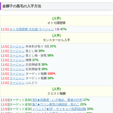
金獅子の黒毛の入手方法
[入手]
オトモ隠密隊
[上位]
オトモ隠密隊-大社跡-ラージャン
1個
47%
[入手]
モンスターから入手
[上位]
ラージャン
本体剥ぎ取り 3回
37%
[上位]
ラージャン
落とし物
39%
[上位]
ラージャン
落とし物・操竜
58%
[上位]
ラージャン
捕獲
27%
[上位]
ラージャン
左前脚破壊
30%
[上位]
ラージャン
右前脚破壊
30%
[上位]
ラージャン
ターゲット報酬
100%
[上位]
ラージャン
ターゲット報酬
16%
[上位]
ラージャン
ぶんどり
[入手]
クエスト報酬
[
上位
][
ターゲット追加
]
里6★高難度：いざ挑め、覇者の行列
17%
[
上位
][
ターゲット追加
]
集7★ウツシ教官の挑戦状・其の二
21%
[
上位
][
ターゲット追加
]
イベント7★SF・サイキョー流昇段試験
33%