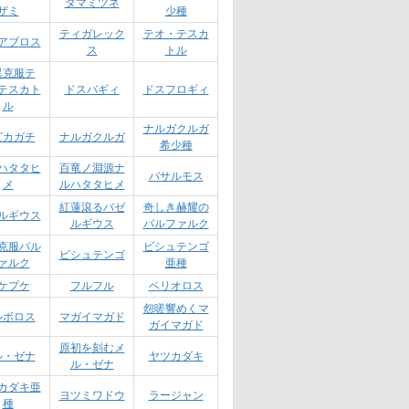
タマミツネ
ザミ
少種
ティガレック
テオ・テスカ
アブロス
ス
トル
異克服テ
テスカト
ドスバギィ
ドスフロギィ
ル
ナルガクルガ
ビカガチ
ナルガクルガ
希少種
ハタタヒ
百竜ノ淵源ナ
バサルモス
メ
ルハタタヒメ
紅蓮滾るバゼ
奇しき赫耀の
ルギウス
ルギウス
バルファルク
克服バル
ビシュテンゴ
ビシュテンゴ
ァルク
亜種
ケプケ
フルフル
ベリオロス
怨嗟響めくマ
ルボロス
マガイマガド
ガイマガド
原初を刻むメ
ル・ゼナ
ヤツカダキ
ル・ゼナ
カダキ亜
ヨツミワドウ
ラージャン
種