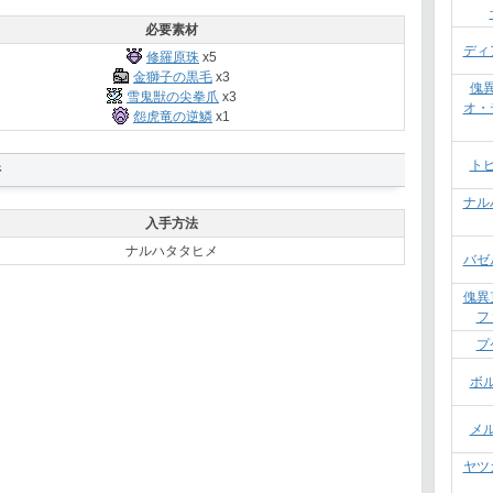
必要素材
ディ
修羅原珠
x5
金獅子の黒毛
x3
傀
雪鬼獣の尖拳爪
x3
オ・
怨虎竜の逆鱗
x1
ト
件
ナル
入手方法
ナルハタタヒメ
バゼ
傀異
フ
プ
ボ
メ
ヤツ