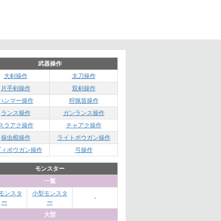
武器操作
大剣操作
太刀操作
片手剣操作
双剣操作
ハンマー操作
狩猟笛操作
ランス操作
ガンランス操作
スラアク操作
チャアク操作
操虫棍操作
ライトボウガン操作
ビィボウガン操作
弓操作
モンスター
一覧
モンスタ
小型モンスタ
-
ー
ー
大型