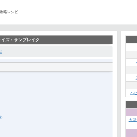
攻略レシピ
ーライズ：サンブレイク
品
ヘ
)
大型