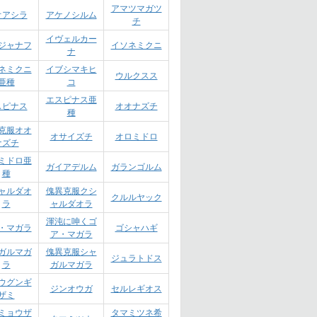
アマツマガツ
オアシラ
アケノシルム
チ
イヴェルカー
ジャナフ
イソネミクニ
ナ
ネミクニ
イブシマキヒ
ウルクスス
亜種
コ
エスピナス亜
スピナス
オオナズチ
種
克服オオ
オサイズチ
オロミドロ
ナズチ
ミドロ亜
ガイアデルム
ガランゴルム
種
ャルダオ
傀異克服クシ
クルルヤック
ラ
ャルダオラ
渾沌に呻くゴ
・マガラ
ゴシャハギ
ア・マガラ
ガルマガ
傀異克服シャ
ジュラトドス
ラ
ガルマガラ
ウグンギ
ジンオウガ
セルレギオス
ザミ
ミョウザ
タマミツネ希