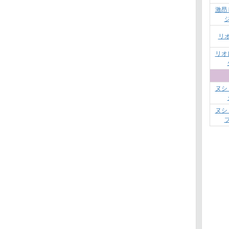
激昂
リ
リオ
ヌシ
ヌシ