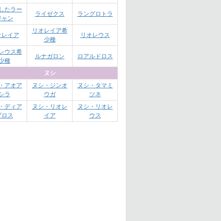
したラー
ライゼクス
ラングロトラ
ジャン
リオレイア希
オレイア
リオレウス
少種
レウス希
ルナガロン
ロアルドロス
少種
ヌシ
・アオア
ヌシ・ジンオ
ヌシ・タマミ
シラ
ウガ
ツネ
・ディア
ヌシ・リオレ
ヌシ・リオレ
ブロス
イア
ウス