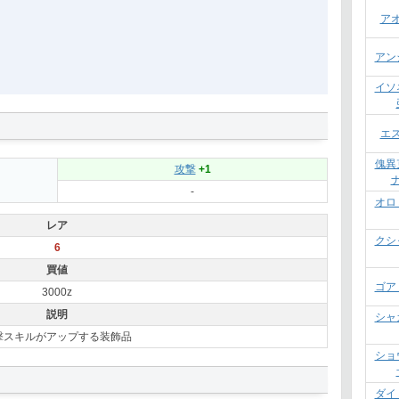
ア
アン
イソ
エ
傀異
攻撃
+1
-
オロ
レア
クシ
6
買値
ゴア
3000z
説明
シャ
撃スキルがアップする装飾品
ショ
ダイ