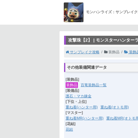
モンハンライズ：サンブレイク
攻撃珠【2】 | モンスターハンタ
サンブレイク攻略
装飾品
装飾
その他装備関連データ
[装飾品]
装飾品
百竜装飾品一覧
[装備品]
護石・マカ錬金
[下位・上位]
重ね着(ハンター用)
重ね着(オトモ用)
[マスター]
重ね着MR(ハンター用)
重ね着MR(オトモ用
[花結]
花結