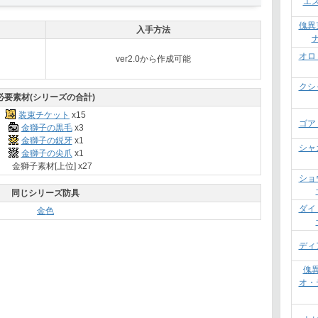
エ
傀異
入手方法
オロ
ver2.0から作成可能
クシ
必要素材(シリーズの合計)
装束チケット
x15
ゴア
金獅子の黒毛
x3
金獅子の鋭牙
x1
シャ
金獅子の尖爪
x1
金獅子素材[上位] x27
ショ
同じシリーズ防具
ダイ
金色
ディ
傀
オ・