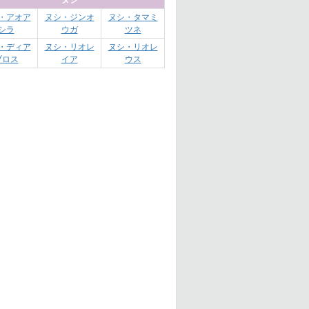
ヌシ
・アオア
ヌシ・ジンオ
ヌシ・タマミ
シラ
ウガ
ツネ
・ディア
ヌシ・リオレ
ヌシ・リオレ
ブロス
イア
ウス