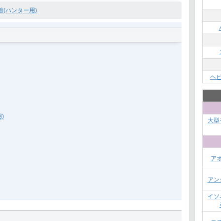
着(ハンター用)
ヘ
)
大型
ア
アン
イソ