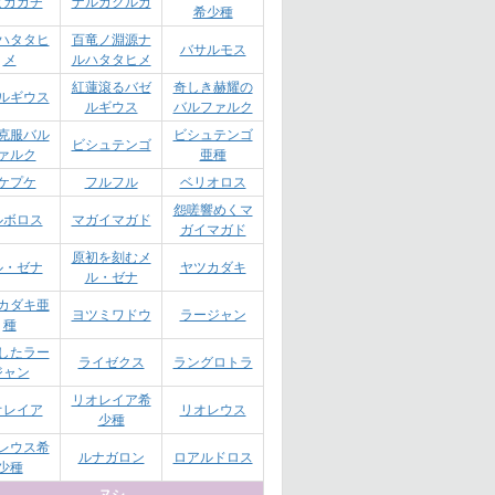
ビカガチ
ナルガクルガ
希少種
ハタタヒ
百竜ノ淵源ナ
バサルモス
メ
ルハタタヒメ
紅蓮滾るバゼ
奇しき赫耀の
ルギウス
ルギウス
バルファルク
克服バル
ビシュテンゴ
ビシュテンゴ
ァルク
亜種
ケプケ
フルフル
ベリオロス
怨嗟響めくマ
ルボロス
マガイマガド
ガイマガド
原初を刻むメ
ル・ゼナ
ヤツカダキ
ル・ゼナ
カダキ亜
ヨツミワドウ
ラージャン
種
したラー
ライゼクス
ラングロトラ
ジャン
リオレイア希
オレイア
リオレウス
少種
レウス希
ルナガロン
ロアルドロス
少種