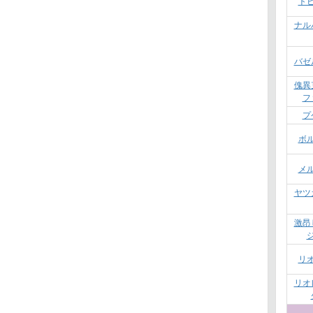
ト
ナル
バゼ
傀異
フ
プ
ボ
メ
ヤツ
激昂
リ
リオ