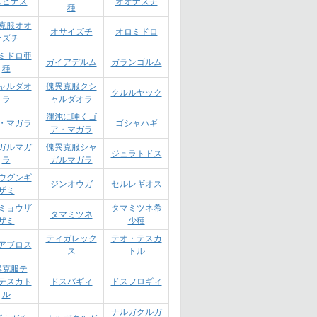
スピナス
オオナズチ
種
克服オオ
オサイズチ
オロミドロ
ナズチ
ミドロ亜
ガイアデルム
ガランゴルム
種
ャルダオ
傀異克服クシ
クルルヤック
ラ
ャルダオラ
渾沌に呻くゴ
・マガラ
ゴシャハギ
ア・マガラ
ガルマガ
傀異克服シャ
ジュラトドス
ラ
ガルマガラ
ウグンギ
ジンオウガ
セルレギオス
ザミ
ミョウザ
タマミツネ希
タマミツネ
ザミ
少種
ティガレック
テオ・テスカ
アブロス
ス
トル
異克服テ
テスカト
ドスバギィ
ドスフロギィ
ル
ナルガクルガ