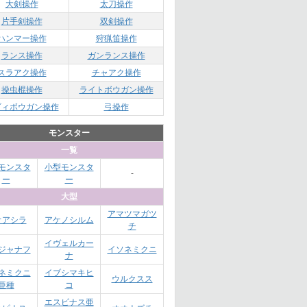
大剣操作
太刀操作
片手剣操作
双剣操作
ハンマー操作
狩猟笛操作
ランス操作
ガンランス操作
スラアク操作
チャアク操作
操虫棍操作
ライトボウガン操作
ビィボウガン操作
弓操作
モンスター
一覧
モンスタ
小型モンスタ
-
ー
ー
大型
アマツマガツ
オアシラ
アケノシルム
チ
イヴェルカー
ジャナフ
イソネミクニ
ナ
ネミクニ
イブシマキヒ
ウルクスス
亜種
コ
エスピナス亜