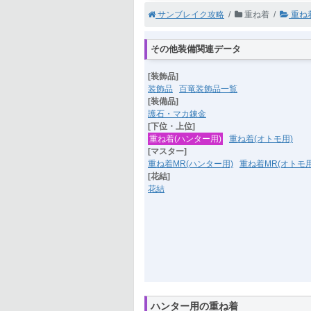
サンブレイク攻略
重ね着
重ね
その他装備関連データ
[装飾品]
装飾品
百竜装飾品一覧
[装備品]
護石・マカ錬金
[下位・上位]
重ね着(ハンター用)
重ね着(オトモ用)
[マスター]
重ね着MR(ハンター用)
重ね着MR(オトモ用
[花結]
花結
ハンター用の重ね着