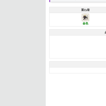
重ね着
金色