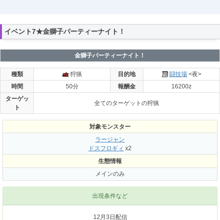
イベント7★金獅子パーティーナイト！
金獅子パーティーナイト！
種類
狩猟
目的地
闘技場
<夜>
時間
50分
報酬金
16200z
ターゲッ
全てのターゲットの狩猟
ト
対象モンスター
ラージャン
ドスフロギィ
x2
生態情報
メインのみ
出現条件など
12月3日配信