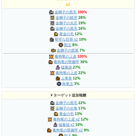
x2
金獅子の黒毛
100%
金獅子の鋭牙
28%
金獅子の尖爪
19%
金獅子の黒毛
16%
黄金の毛
12%
堅牢な巨骨 x2
10%
獣玉
8%
金獅子の尻尾
7%
毒狗竜の上皮
100%
毒狗竜の堅腕甲
36%
猛毒袋
27%
毒狗竜の上皮
22%
上竜骨
12%
鳥竜玉
3%
▼ターゲット追加報酬
金獅子の黒毛
22%
金獅子の尖角
17%
黄金の毛
13%
毒狗竜の上皮 x2
12%
猛毒袋 x2
10%
毒狗竜の堅腕甲 x2
9%
獣玉
9%