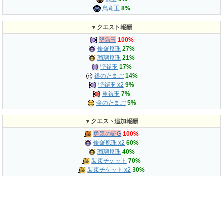
鳥竜玉
8%
▼クエスト報酬
堅鎧玉
100%
修羅原珠
27%
瑠璃原珠
21%
堅鎧玉
17%
銀のたまご
14%
堅鎧玉 x2
9%
重鎧玉
7%
金のたまご
5%
▼クエスト追加報酬
勇気の証G
100%
修羅原珠 x2
60%
瑠璃原珠
40%
装束チケット
70%
装束チケット x2
30%