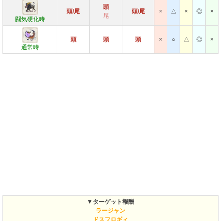
頭
頭/尾
頭/尾
×
△
×
◎
×
尾
闘気硬化時
頭
頭
頭
×
○
△
◎
×
通常時
▼ターゲット報酬
ラージャン
ドスフロギィ