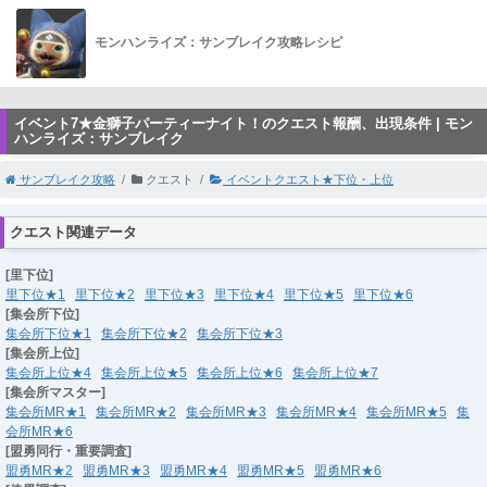
モンハンライズ：サンブレイク攻略レシピ
イベント7★金獅子パーティーナイト！のクエスト報酬、出現条件 | モン
ハンライズ：サンブレイク
サンブレイク攻略
クエスト
イベントクエスト★下位・上位
クエスト関連データ
[里下位]
里下位★1
里下位★2
里下位★3
里下位★4
里下位★5
里下位★6
[集会所下位]
集会所下位★1
集会所下位★2
集会所下位★3
[集会所上位]
集会所上位★4
集会所上位★5
集会所上位★6
集会所上位★7
[集会所マスター]
集会所MR★1
集会所MR★2
集会所MR★3
集会所MR★4
集会所MR★5
集
会所MR★6
[盟勇同行・重要調査]
盟勇MR★2
盟勇MR★3
盟勇MR★4
盟勇MR★5
盟勇MR★6