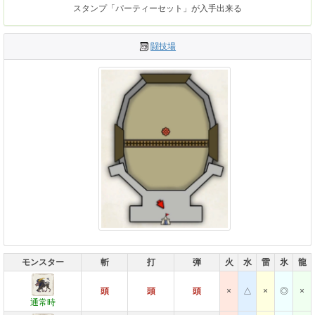
スタンプ「パーティーセット」が入手出来る
闘技場
モンスター
斬
打
弾
火
水
雷
氷
龍
頭
頭
頭
×
△
×
◎
×
通常時