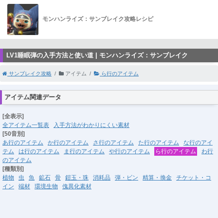
モンハンライズ：サンブレイク攻略レシピ
LV1睡眠弾の入手方法と使い道 | モンハンライズ：サンブレイク
サンブレイク攻略
アイテム
ら行のアイテム
アイテム関連データ
[全表示]
全アイテム一覧表
入手方法がわかりにくい素材
[50音別]
あ行のアイテム
か行のアイテム
さ行のアイテム
た行のアイテム
な行のアイ
テム
は行のアイテム
ま行のアイテム
や行のアイテム
ら行のアイテム
わ行
のアイテム
[種類別]
植物
虫
魚
鉱石
骨
鎧玉・珠
消耗品
弾・ビン
精算・換金
チケット・コ
イン
端材
環境生物
傀異化素材