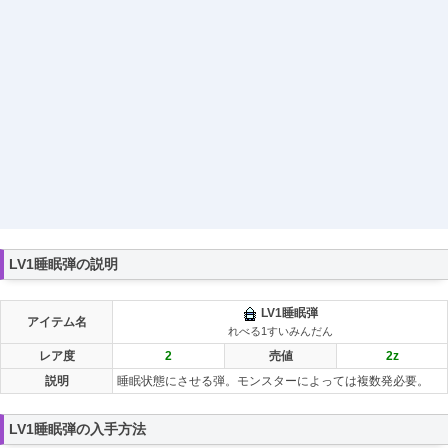
LV1睡眠弾の説明
LV1睡眠弾
アイテム名
れべる1すいみんだん
レア度
2
売値
2
z
説明
睡眠状態にさせる弾。モンスターによっては複数発必要。
LV1睡眠弾の入手方法