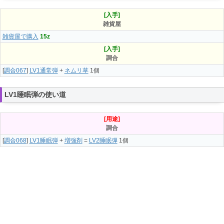
[入手]
雑貨屋
雑貨屋で購入
15z
[入手]
調合
[
調合067
]
LV1通常弾
+
ネムリ草
1個
LV1睡眠弾の使い道
[用途]
調合
[
調合068
]
LV1睡眠弾
+
増強剤
=
LV2睡眠弾
1個