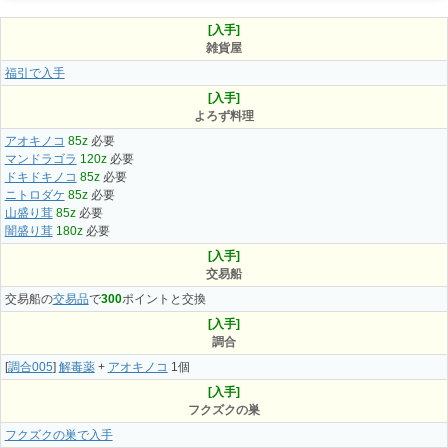
[入手]
雑貨屋
福引で入手
[入手]
よろず料理
アオキノコ
85z
必要
マンドラゴラ
120z
必要
ドキドキノコ
85z
必要
ニトロダケ
85z
必要
山盛り茸
85z
必要
闇盛り茸
180z
必要
[入手]
交易船
交易船の
交易品
で
300
ポイントと交換
[入手]
調合
[
調合005
]
解毒薬
+
アオキノコ
1個
[入手]
フクズクの巣
フクズクの巣で入手