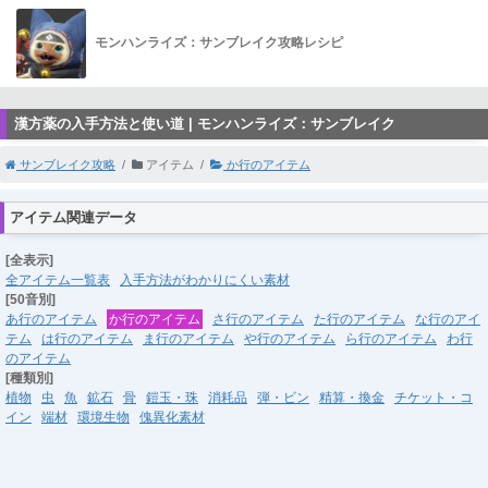
モンハンライズ：サンブレイク攻略レシピ
漢方薬の入手方法と使い道 | モンハンライズ：サンブレイク
サンブレイク攻略
アイテム
か行のアイテム
アイテム関連データ
[全表示]
全アイテム一覧表
入手方法がわかりにくい素材
[50音別]
あ行のアイテム
か行のアイテム
さ行のアイテム
た行のアイテム
な行のアイ
テム
は行のアイテム
ま行のアイテム
や行のアイテム
ら行のアイテム
わ行
のアイテム
[種類別]
植物
虫
魚
鉱石
骨
鎧玉・珠
消耗品
弾・ビン
精算・換金
チケット・コ
イン
端材
環境生物
傀異化素材