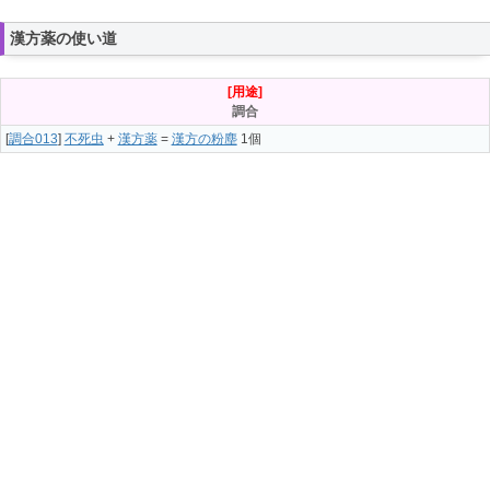
漢方薬の使い道
[用途]
調合
[
調合013
]
不死虫
+
漢方薬
=
漢方の粉塵
1個