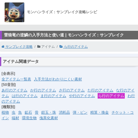
モンハンライズ：サンブレイク攻略レシピ
雷狼竜の逆鱗の入手方法と使い道 | モンハンライズ：サンブレイク
サンブレイク攻略
アイテム
ら行のアイテム
アイテム関連データ
[全表示]
全アイテム一覧表
入手方法がわかりにくい素材
[50音別]
あ行のアイテム
か行のアイテム
さ行のアイテム
た行のアイテム
な行のアイ
テム
は行のアイテム
ま行のアイテム
や行のアイテム
ら行のアイテム
わ行
のアイテム
[種類別]
植物
虫
魚
鉱石
骨
鎧玉・珠
消耗品
弾・ビン
精算・換金
チケット・コ
イン
端材
環境生物
傀異化素材