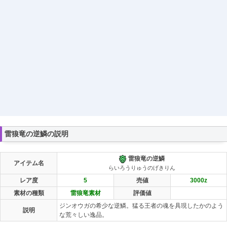
雷狼竜の逆鱗の説明
雷狼竜の逆鱗
アイテム名
らいろうりゅうのげきりん
レア度
5
売値
3000
z
素材の種類
雷狼竜素材
評価値
ジンオウガの希少な逆鱗。猛る王者の魂を具現したかのよう
説明
な荒々しい逸品。