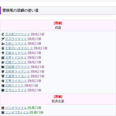
雷狼竜の逆鱗の使い道
[用途]
武器
王大剣フウライⅡ
[強化] 1個
王刀ライキリⅡ
[強化] 1個
王剣シツライⅡ
[強化] 1個
王双刃ハタタカミⅡ
[強化] 1個
王鎚カミナリⅡ
[強化] 1個
王琴トドロキⅡ
[強化] 1個
王槍テンライⅡ
[強化] 1個
王銃槍ゴウライⅡ
[強化] 1個
王剣斧ライデンⅡ
[強化] 1個
王盾斧ライモンⅡ
[強化] 1個
王弩ライカンⅡ
[強化] 1個
王砲ライドⅡ
[強化] 1個
王弓エンライⅡ
[強化] 1個
[用途]
防具生産
ジンオウメイル
[生産] 1個
ジンオウSメイル
[生産] 1個