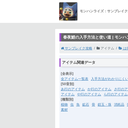
モンハンライズ：サンブレイク
春夜鯉の入手方法と使い道 | モン
サンブレイク攻略
アイテム
は
アイテム関連データ
[全表示]
全アイテム一覧表
入手方法がわかりにく
[50音別]
あ行のアイテム
か行のアイテム
さ行のア
アイテム
や行のアイテム
ら行のアイテム
[種類別]
植物
虫
魚
鉱石
骨
鎧玉・珠
消耗品
素材