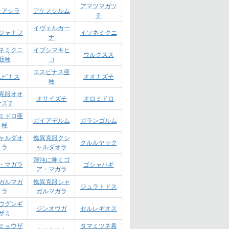
アマツマガツ
オアシラ
アケノシルム
チ
イヴェルカー
ジャナフ
イソネミクニ
ナ
ネミクニ
イブシマキヒ
ウルクスス
亜種
コ
エスピナス亜
スピナス
オオナズチ
種
克服オオ
オサイズチ
オロミドロ
ナズチ
ミドロ亜
ガイアデルム
ガランゴルム
種
ャルダオ
傀異克服クシ
クルルヤック
ラ
ャルダオラ
渾沌に呻くゴ
・マガラ
ゴシャハギ
ア・マガラ
ガルマガ
傀異克服シャ
ジュラトドス
ラ
ガルマガラ
ウグンギ
ジンオウガ
セルレギオス
ザミ
ミョウザ
タマミツネ希