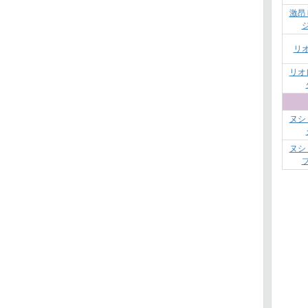
激昂
リ
リオ
ヌシ
ヌシ