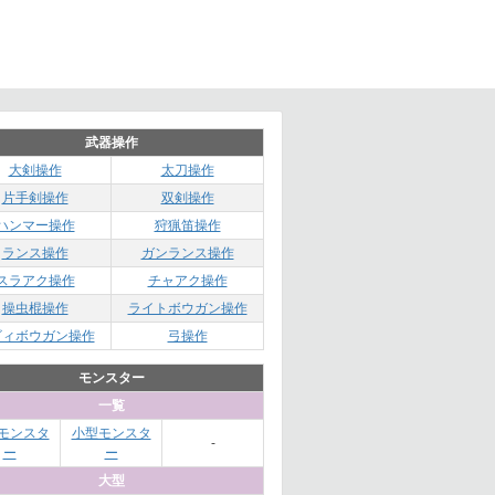
武器操作
大剣操作
太刀操作
片手剣操作
双剣操作
ハンマー操作
狩猟笛操作
ランス操作
ガンランス操作
スラアク操作
チャアク操作
操虫棍操作
ライトボウガン操作
ビィボウガン操作
弓操作
モンスター
一覧
モンスタ
小型モンスタ
-
ー
ー
大型