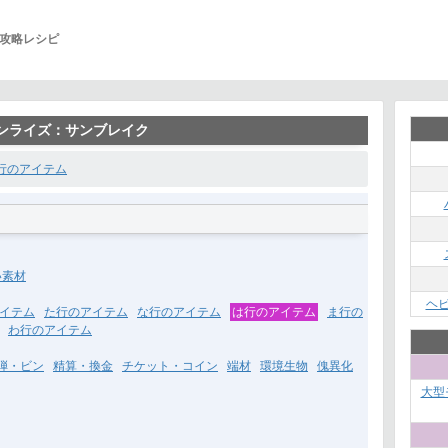
攻略レシピ
ハンライズ：サンブレイク
行のアイテム
い素材
ヘ
イテム
た行のアイテム
な行のアイテム
は行のアイテム
ま行の
わ行のアイテム
弾・ビン
精算・換金
チケット・コイン
端材
環境生物
傀異化
大型