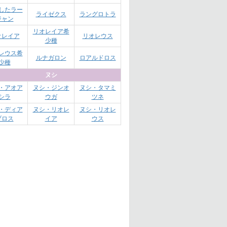
したラー
ライゼクス
ラングロトラ
ジャン
リオレイア希
オレイア
リオレウス
少種
レウス希
ルナガロン
ロアルドロス
少種
ヌシ
・アオア
ヌシ・ジンオ
ヌシ・タマミ
シラ
ウガ
ツネ
・ディア
ヌシ・リオレ
ヌシ・リオレ
ブロス
イア
ウス