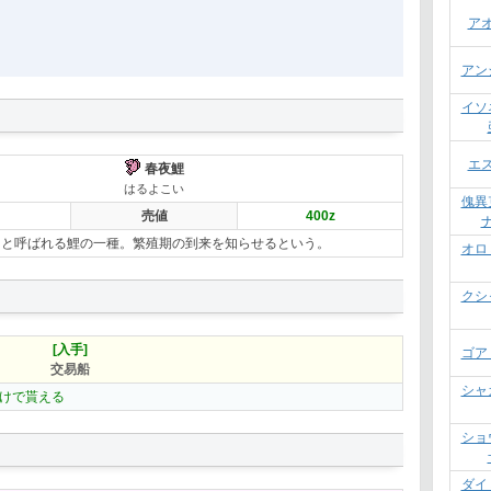
ア
アン
イソ
エ
春夜鯉
はるよこい
傀異
売値
400
z
】と呼ばれる鯉の一種。繁殖期の到来を知らせるという。
オロ
クシ
[入手]
ゴア
交易船
シャ
けで貰える
ショ
ダイ