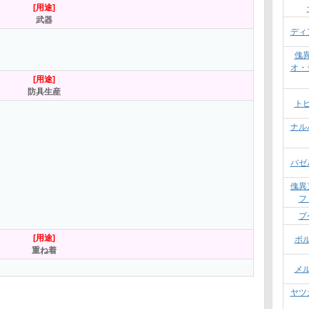
[用途]
武器
ディ
傀
オ・
[用途]
防具生産
ト
ナル
バゼ
傀異
フ
プ
[用途]
ボ
重ね着
メ
ヤツ