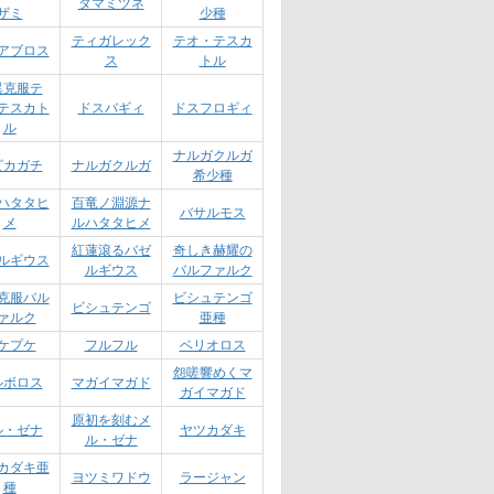
タマミツネ
ザミ
少種
ティガレック
テオ・テスカ
アブロス
ス
トル
異克服テ
テスカト
ドスバギィ
ドスフロギィ
ル
ナルガクルガ
ビカガチ
ナルガクルガ
希少種
ハタタヒ
百竜ノ淵源ナ
バサルモス
メ
ルハタタヒメ
紅蓮滾るバゼ
奇しき赫耀の
ルギウス
ルギウス
バルファルク
克服バル
ビシュテンゴ
ビシュテンゴ
ァルク
亜種
ケプケ
フルフル
ベリオロス
怨嗟響めくマ
ルボロス
マガイマガド
ガイマガド
原初を刻むメ
ル・ゼナ
ヤツカダキ
ル・ゼナ
カダキ亜
ヨツミワドウ
ラージャン
種