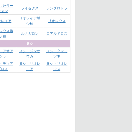
したラー
ライゼクス
ラングロトラ
ジャン
リオレイア希
オレイア
リオレウス
少種
レウス希
ルナガロン
ロアルドロス
少種
ヌシ
・アオア
ヌシ・ジンオ
ヌシ・タマミ
シラ
ウガ
ツネ
・ディア
ヌシ・リオレ
ヌシ・リオレ
ブロス
イア
ウス