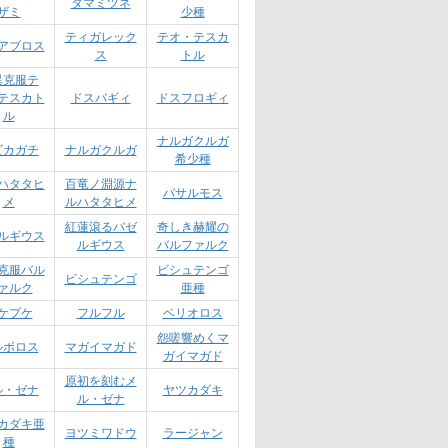
タマミツネ
ザミ
少種
ティガレック
テオ・テスカ
アブロス
ス
トル
異克服テ
テスカト
ドスバギィ
ドスフロギィ
ル
ナルガクルガ
ビカガチ
ナルガクルガ
希少種
ハタタヒ
百竜ノ淵源ナ
バサルモス
メ
ルハタタヒメ
紅蓮滾るバゼ
奇しき赫耀の
ルギウス
ルギウス
バルファルク
克服バル
ビシュテンゴ
ビシュテンゴ
ァルク
亜種
ケプケ
フルフル
ベリオロス
怨嗟響めくマ
ルボロス
マガイマガド
ガイマガド
原初を刻むメ
ル・ゼナ
ヤツカダキ
ル・ゼナ
カダキ亜
ヨツミワドウ
ラージャン
種