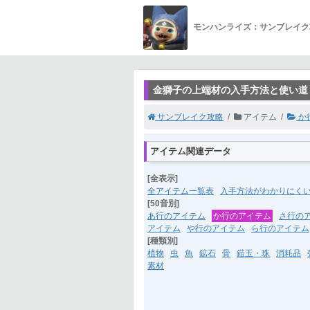
モンハンライズ：サンブレイク
金獅子の上端材の入手方法と使い道 
サンブレイク攻略
アイテム
か
アイテム関連データ
[全表示]
全アイテム一覧表
入手方法がわかりにく
[50音別]
あ行のアイテム
か行のアイテム
さ行の
アイテム
や行のアイテム
ら行のアイテム
[種類別]
植物
虫
魚
鉱石
骨
鎧玉・珠
消耗品
素材