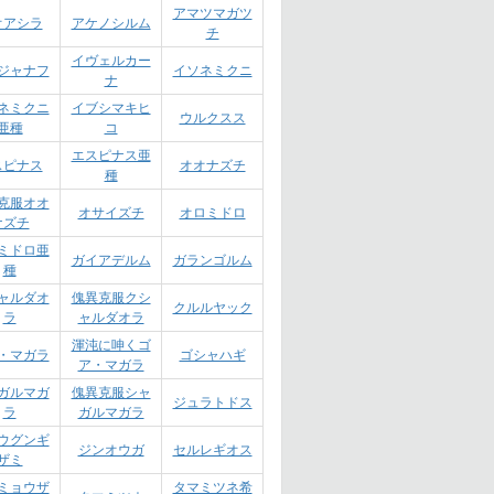
アマツマガツ
オアシラ
アケノシルム
チ
イヴェルカー
ジャナフ
イソネミクニ
ナ
ネミクニ
イブシマキヒ
ウルクスス
亜種
コ
エスピナス亜
スピナス
オオナズチ
種
克服オオ
オサイズチ
オロミドロ
ナズチ
ミドロ亜
ガイアデルム
ガランゴルム
種
ャルダオ
傀異克服クシ
クルルヤック
ラ
ャルダオラ
渾沌に呻くゴ
・マガラ
ゴシャハギ
ア・マガラ
ガルマガ
傀異克服シャ
ジュラトドス
ラ
ガルマガラ
ウグンギ
ジンオウガ
セルレギオス
ザミ
ミョウザ
タマミツネ希