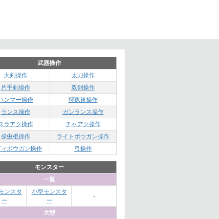
武器操作
大剣操作
太刀操作
片手剣操作
双剣操作
ハンマー操作
狩猟笛操作
ランス操作
ガンランス操作
スラアク操作
チャアク操作
操虫棍操作
ライトボウガン操作
ビィボウガン操作
弓操作
モンスター
一覧
モンスタ
小型モンスタ
-
ー
ー
大型