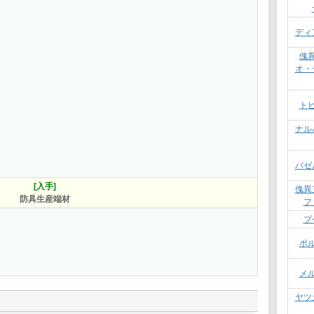
ディ
傀
オ・
ト
ナル
バゼ
[入手]
傀異
防具生産端材
フ
プ
ボ
メ
ヤツ