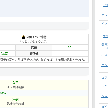
ア
アン
イソ
エ
金獅子の上端材
きんじしのじょうはざい
傀異
売値
30
z
[上位]
評価値
オロ
金獅子の素材。形は不揃いだが、集めればオトモ用の武具が作れる。
クシ
ゴア
[入手]
シャ
オトモ隠密隊
30%
ショ
[入手]
武器入手端材
ダイ