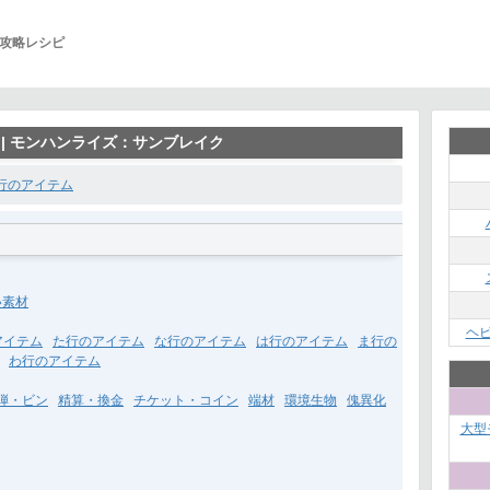
攻略レシピ
| モンハンライズ：サンブレイク
行のアイテム
い素材
ヘ
アイテム
た行のアイテム
な行のアイテム
は行のアイテム
ま行の
わ行のアイテム
弾・ビン
精算・換金
チケット・コイン
端材
環境生物
傀異化
大型