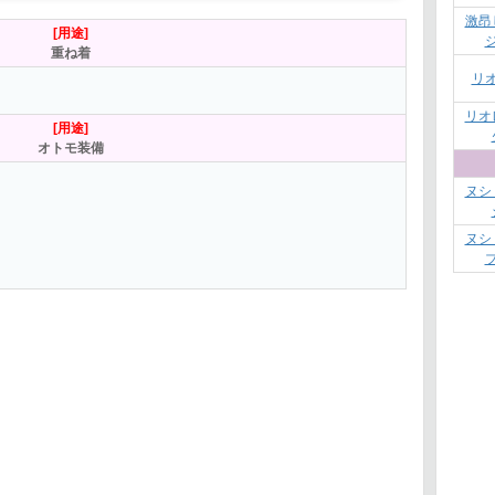
激昂
[用途]
重ね着
リ
リオ
[用途]
オトモ装備
ヌシ
ヌシ