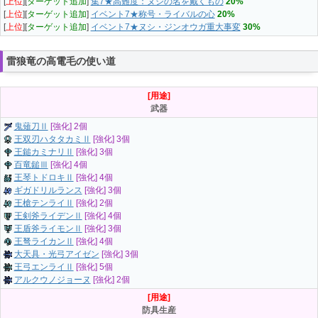
[
上位
][
ターゲット追加
]
集7★高難度：ヌシの名を戴くもの
20%
[
上位
][
ターゲット追加
]
イベント7★称号・ライバルの心
20%
[
上位
][
ターゲット追加
]
イベント7★ヌシ・ジンオウガ重大事変
30%
雷狼竜の高電毛の使い道
[用途]
武器
鬼薙刀Ⅱ
[強化] 2個
王双刃ハタタカミⅡ
[強化] 3個
王鎚カミナリⅡ
[強化] 3個
百竜鎚Ⅲ
[強化] 4個
王琴トドロキⅡ
[強化] 4個
ギガドリルランス
[強化] 3個
王槍テンライⅡ
[強化] 2個
王剣斧ライデンⅡ
[強化] 4個
王盾斧ライモンⅡ
[強化] 3個
王弩ライカンⅡ
[強化] 4個
大天具・光弓アイゼン
[強化] 3個
王弓エンライⅡ
[強化] 5個
アルクウノジョーヌ
[強化] 2個
[用途]
防具生産