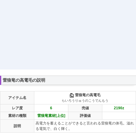
雷狼竜の高電毛の説明
雷狼竜の高電毛
アイテム名
らいろうりゅうのこうでんもう
レア度
6
売値
2190
z
素材の種類
雷狼竜素材[上位]
評価値
高電力を蓄えることができると言われる雷狼竜の体毛。溢れ
説明
る電気で、白く輝く。