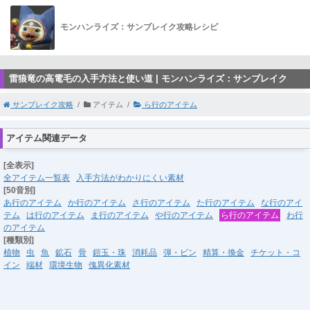
モンハンライズ：サンブレイク攻略レシピ
雷狼竜の高電毛の入手方法と使い道 | モンハンライズ：サンブレイク
サンブレイク攻略
アイテム
ら行のアイテム
アイテム関連データ
[全表示]
全アイテム一覧表
入手方法がわかりにくい素材
[50音別]
あ行のアイテム
か行のアイテム
さ行のアイテム
た行のアイテム
な行のアイ
テム
は行のアイテム
ま行のアイテム
や行のアイテム
ら行のアイテム
わ行
のアイテム
[種類別]
植物
虫
魚
鉱石
骨
鎧玉・珠
消耗品
弾・ビン
精算・換金
チケット・コ
イン
端材
環境生物
傀異化素材