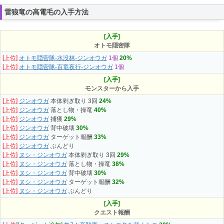
雷狼竜の高電毛の入手方法
[入手]
オトモ隠密隊
[上位]
オトモ隠密隊-水没林-ジンオウガ
1個
20%
[上位]
オトモ隠密隊-百竜夜行-ジンオウガ
1個
[入手]
モンスターから入手
[上位]
ジンオウガ
本体剥ぎ取り 3回
24%
[上位]
ジンオウガ
落とし物・操竜
40%
[上位]
ジンオウガ
捕獲
29%
[上位]
ジンオウガ
背中破壊
30%
[上位]
ジンオウガ
ターゲット報酬
33%
[上位]
ジンオウガ
ぶんどり
[上位]
ヌシ・ジンオウガ
本体剥ぎ取り 3回
29%
[上位]
ヌシ・ジンオウガ
落とし物・操竜
38%
[上位]
ヌシ・ジンオウガ
背中破壊
30%
[上位]
ヌシ・ジンオウガ
ターゲット報酬
32%
[上位]
ヌシ・ジンオウガ
ぶんどり
[入手]
クエスト報酬