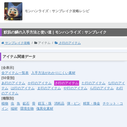
モンハンライズ：サンブレイク攻略レシピ
鮫肌の鱗の入手方法と使い道 | モンハンライズ：サンブレイク
サンブレイク攻略
アイテム
さ行のアイテム
アイテム関連データ
[全表示]
全アイテム一覧表
入手方法がわかりにくい素材
[50音別]
あ行のアイテム
か行のアイテム
さ行のアイテム
た行のアイテム
な行のアイ
テム
は行のアイテム
ま行のアイテム
や行のアイテム
ら行のアイテム
わ行
のアイテム
[種類別]
植物
虫
魚
鉱石
骨
鎧玉・珠
消耗品
弾・ビン
精算・換金
チケット・コ
イン
端材
環境生物
傀異化素材