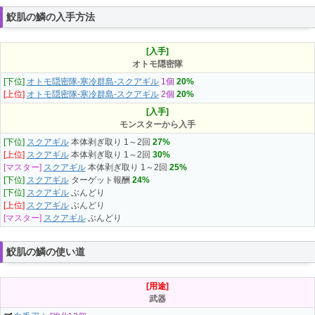
鮫肌の鱗の入手方法
[入手]
オトモ隠密隊
[下位]
オトモ隠密隊-寒冷群島-スクアギル
1個
20%
[上位]
オトモ隠密隊-寒冷群島-スクアギル
2個
20%
[入手]
モンスターから入手
[下位]
スクアギル
本体剥ぎ取り 1～2回
27%
[上位]
スクアギル
本体剥ぎ取り 1～2回
30%
[マスター]
スクアギル
本体剥ぎ取り 1～2回
25%
[下位]
スクアギル
ターゲット報酬
24%
[下位]
スクアギル
ぶんどり
[上位]
スクアギル
ぶんどり
[マスター]
スクアギル
ぶんどり
鮫肌の鱗の使い道
[用途]
武器