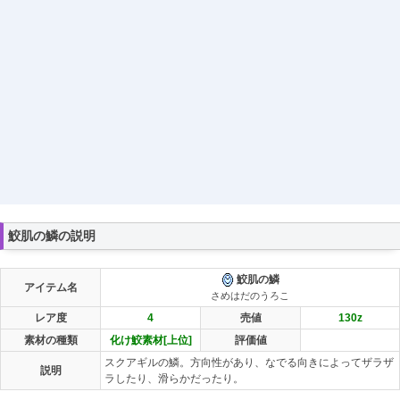
鮫肌の鱗の説明
鮫肌の鱗
アイテム名
さめはだのうろこ
レア度
4
売値
130
z
素材の種類
化け鮫素材[上位]
評価値
スクアギルの鱗。方向性があり、なでる向きによってザラザ
説明
ラしたり、滑らかだったり。