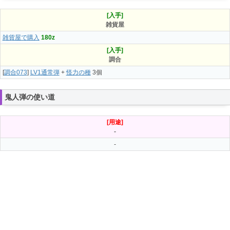
[入手]
雑貨屋
雑貨屋で購入
180z
[入手]
調合
[
調合073
]
LV1通常弾
+
怪力の種
3個
鬼人弾の使い道
[用途]
-
-