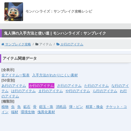
モンハンライズ：サンブレイク攻略レシピ
鬼人弾の入手方法と使い道 | モンハンライズ：サンブレイク
サンブレイク攻略
アイテム
か行のアイテム
アイテム関連データ
[全表示]
全アイテム一覧表
入手方法がわかりにくい素材
[50音別]
あ行のアイテム
か行のアイテム
さ行のアイテム
た行のアイテム
な行のアイ
テム
は行のアイテム
ま行のアイテム
や行のアイテム
ら行のアイテム
わ行
のアイテム
[種類別]
植物
虫
魚
鉱石
骨
鎧玉・珠
消耗品
弾・ビン
精算・換金
チケット・コ
イン
端材
環境生物
傀異化素材