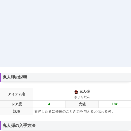
鬼人弾の説明
鬼人弾
アイテム名
きじんだん
レア度
4
売値
18
z
説明
着弾した者に修羅のごとき力を与えると伝わる弾。
鬼人弾の入手方法