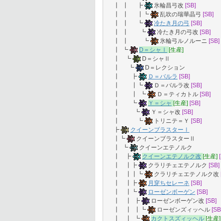
┃ ┃ ┣
氷輪昌弓改
[SB]
┃ ┃ ┃┗
乱吹の瑞華晶弓
[SB]
┃ ┃ ┗
冷たき月の弓
[SB]
┃ ┃ ┗
冷たき月の弓改
[SB]
┃ ┃ ┗
氷輪弓ルノルーニ
[SB]
┃ ┗
D＝シャⅠ
[生産]
┃ ┗
D＝シャⅡ
┃ ┗
D＝レクション
┃ ┣
Ｄ＝バルラ
[SB]
┃ ┃┗
Ｄ＝バルラ改
[SB]
┃ ┃ ┗
Ｄ＝ティカトル
[SB]
┃ ┗
Ｙ＝シャ
[生産]
[SB]
┃ ┗
Ｙ＝シャ改
[SB]
┃ ┗
トリニテ＝Ｙ
[SB]
┣
クイーンブラスターⅠ
┃┗
クイーンブラスターⅡ
┃ ┗
クイーンエテノルク
┃ ┣
クイーンエテノルク改
[生産]
┃ ┃┣
クラリチェエテノルク
[SB]
┃ ┃┃┗
クラリチェエテノルク改
┃ ┃┣
月穿ちセレーネ
[SB]
┃ ┃┗
ローゼンボーゲン
[SB]
┃ ┃ ┣
ローゼンボーゲン改
[SB]
┃ ┃ ┃┗
ローゼンズィッヘル
[SB
┃ ┃ ┗
カクトスズィッヘル
[生産]