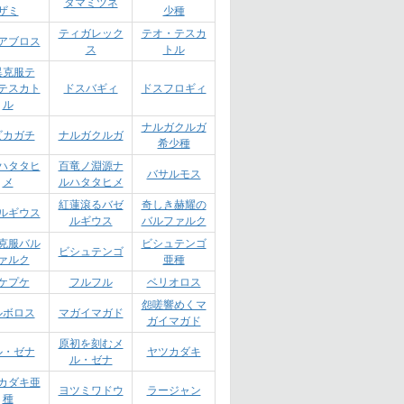
タマミツネ
ザミ
少種
ティガレック
テオ・テスカ
アブロス
ス
トル
異克服テ
テスカト
ドスバギィ
ドスフロギィ
ル
ナルガクルガ
ビカガチ
ナルガクルガ
希少種
ハタタヒ
百竜ノ淵源ナ
バサルモス
メ
ルハタタヒメ
紅蓮滾るバゼ
奇しき赫耀の
ルギウス
ルギウス
バルファルク
克服バル
ビシュテンゴ
ビシュテンゴ
ァルク
亜種
ケプケ
フルフル
ベリオロス
怨嗟響めくマ
ルボロス
マガイマガド
ガイマガド
原初を刻むメ
ル・ゼナ
ヤツカダキ
ル・ゼナ
カダキ亜
ヨツミワドウ
ラージャン
種