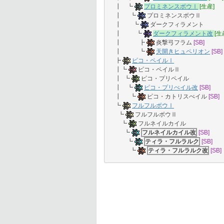
┃ ┗
プロミネンスボウⅠ
[生産]
┃ ┗
プロミネンスボウⅡ
┃ ┗
ダークフィラメント
┃ ┗
ダークフィラメント改
[生
┃ ┣
炎撃弓フラム
[SB]
┃ ┗
天開きヒュペリオン
[SB]
┣
ピコ・ペイルⅠ
┃┗
ピコ・ペイルⅡ
┃ ┗
ピコ・プリペイル
┃ ┗
ピコ・プリぺイル改
[SB]
┃ ┗
ピコ・カトリスぺイル
[SB]
┗
フルフルボウⅠ
┗
フルフルボウⅡ
┗
フルネイルカイル
┗
フルネイルカイル改
[SB]
┗
ティラ・フルラルク
[SB]
┗
ティラ・フルラルク改
[SB]