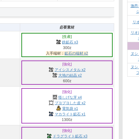
激昂
リ
必要素材
リオ
[生産]
鉄鉱石 x3
300z
入手端材：
鉱石の端材 x2
ヌシ
[強化]
ヌシ
アイシスメタル x2
大地の結晶 x2
600z
[強化]
怪しげな牙 x4
ブヨブヨした皮 x2
電気袋 x1
マカライト鉱石 x1
1300z
[強化]
ドラグライト鉱石 x3