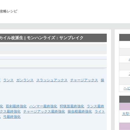
攻略レシピ
カイル改派生 | モンハンライズ：サンブレイク
笛
ランス
ガンランス
スラッシュアックス
チャージアックス
操
ヘ
化
双剣最終強化
ハンマー最終強化
狩猟笛最終強化
ランス最終
クス最終強化
チャージアックス最終強化
操虫棍最終強化
ライト
大型
化
弓最終強化