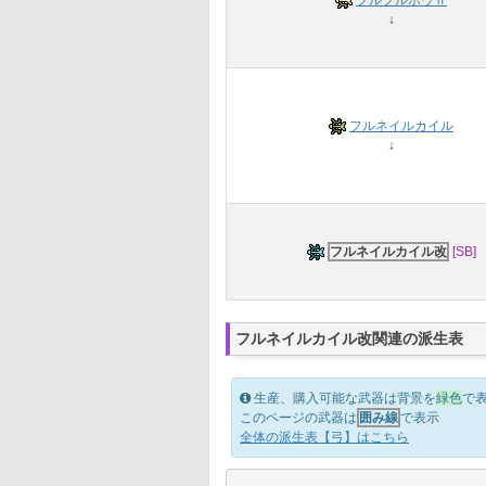
フルフルボウⅡ
↓
フルネイルカイル
↓
フルネイルカイル改
[SB]
フルネイルカイル改関連の派生表
生産、購入可能な武器は背景を
緑色
で
このページの武器は
囲み線
で表示
全体の派生表【弓】はこちら