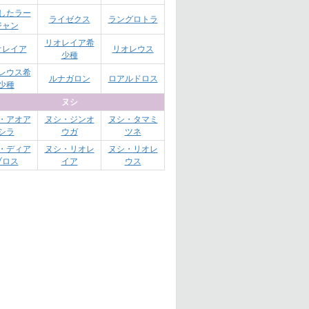
したラー
ライゼクス
ラングロトラ
ジャン
リオレイア希
オレイア
リオレウス
少種
レウス希
ルナガロン
ロアルドロス
少種
ヌシ
・アオア
ヌシ・ジンオ
ヌシ・タマミ
シラ
ウガ
ツネ
・ディア
ヌシ・リオレ
ヌシ・リオレ
ブロス
イア
ウス