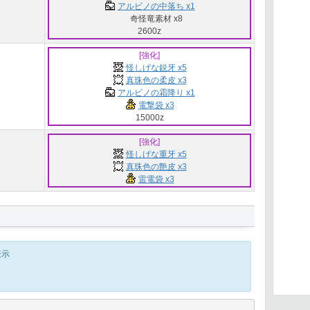
アルビノの中落ち x1
奇怪竜素材 x8
2600z
[強化]
怪しげな鋭牙 x5
真珠色の柔皮 x3
アルビノの霜降り x1
電撃袋 x3
15000z
[強化]
怪しげな重牙 x5
真珠色の艶皮 x3
雷電袋 x3
表示