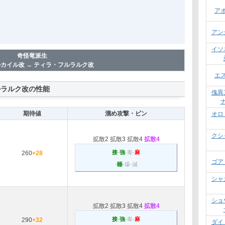
ア
アン
イソ
奇怪竜派生
カイル改 → ティラ・フルラルク改
エ
ルラルク改の性能
傀異
期待値
溜め攻撃・ビン
オロ
クシ
拡散2
拡散3
拡散4
拡散4
接
-
強
-毒-
麻
260
+28
ゴア
-
睡
-爆-減
シャ
ショ
拡散2
拡散3
拡散4
拡散4
接
-
強
-毒-
麻
290
+32
ダイ