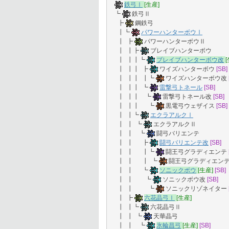
鉄弓Ⅰ
[生産]
┗
鉄弓Ⅱ
┣
鋼鉄弓
┃┗
パワーハンターボウⅠ
┃ ┣
パワーハンターボウⅡ
┃ ┃┣
ブレイブハンターボウ
┃ ┃┃┗
ブレイブハンターボウ改
┃ ┃┃ ┣
ワイズハンターボウ
[SB]
┃ ┃┃ ┃┗
ワイズハンターボウ改
┃ ┃┃ ┗
雷撃弓トネール
[SB]
┃ ┃┃ ┗
雷撃弓トネール改
[SB]
┃ ┃┃ ┗
黒電弓ウェザイス
[SB]
┃ ┃┗
エクラアルクⅠ
┃ ┃ ┗
エクラアルクⅡ
┃ ┃ ┗
闘弓バリエンテ
┃ ┃ ┣
闘弓バリエンテ改
[SB]
┃ ┃ ┃┗
闘王弓グラディエンテ
┃ ┃ ┃ ┗
闘王弓グラディエン
┃ ┃ ┗
ソニックボウ
[生産]
[SB]
┃ ┃ ┗
ソニックボウ改
[SB]
┃ ┃ ┗
ソニックリゾネイター
┃ ┣
六花晶弓Ⅰ
[生産]
┃ ┃┗
六花晶弓Ⅱ
┃ ┃ ┗
天華晶弓
┃ ┃ ┗
氷輪昌弓
[生産]
[SB]