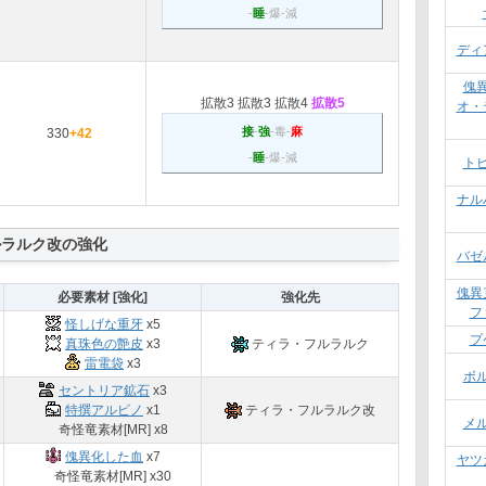
-
睡
-爆-減
ディ
傀
拡散3
拡散3
拡散4
拡散5
オ・
接
-
強
-毒-
麻
330
+42
-
睡
-爆-減
ト
ナル
ルラルク改の強化
バゼ
傀異
必要素材 [強化]
強化先
フ
怪しげな重牙
x5
プ
真珠色の艶皮
x3
ティラ・フルラルク
雷電袋
x3
ボ
セントリア鉱石
x3
特撰アルビノ
x1
ティラ・フルラルク改
メ
奇怪竜素材[MR] x8
傀異化した血
x7
ヤツ
奇怪竜素材[MR] x30