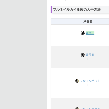
フルネイルカイル改の入手方法
武器名
鉄弓Ⅰ
↓
鉄弓Ⅱ
↓
フルフルボウⅠ
↓