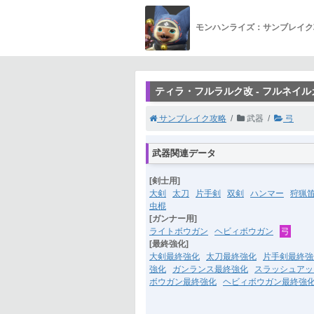
モンハンライズ：サンブレイク
ティラ・フルラルク改 - フルネイル
サンブレイク攻略
武器
弓
武器関連データ
[剣士用]
大剣
太刀
片手剣
双剣
ハンマー
狩猟
虫棍
[ガンナー用]
ライトボウガン
ヘビィボウガン
弓
[最終強化]
大剣最終強化
太刀最終強化
片手剣最終強
強化
ガンランス最終強化
スラッシュアッ
ボウガン最終強化
ヘビィボウガン最終強