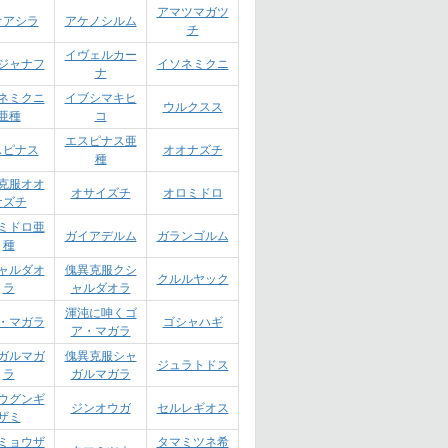
アマツマガツ
オアシラ
アケノシルム
チ
イヴェルカー
ジャナフ
イソネミクニ
ナ
ネミクニ
イブシマキヒ
ウルクスス
亜種
コ
エスピナス亜
スピナス
オオナズチ
種
克服オオ
オサイズチ
オロミドロ
ナズチ
ミドロ亜
ガイアデルム
ガランゴルム
種
ャルダオ
傀異克服クシ
クルルヤック
ラ
ャルダオラ
渾沌に呻くゴ
・マガラ
ゴシャハギ
ア・マガラ
ガルマガ
傀異克服シャ
ジュラトドス
ラ
ガルマガラ
ウグンギ
ジンオウガ
セルレギオス
ザミ
ミョウザ
タマミツネ希