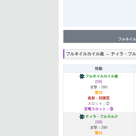
フルネイル
フルネイルカイル改 → ティラ・フ
性能
フルネイルカイル改
[SB]
攻撃：260
雷28
曲射：回復型
スロット：②
百竜スロット：③
ティラ・フルラルク
[SB]
攻撃：290
雷32