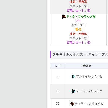
曲射：回復型
スロット：②
百竜スロット：③
ティラ・フルラルク改
[SB]
攻撃：330
雷42
曲射：回復型
スロット：③
百竜スロット：③
フルネイルカイル改 → ティラ・フ
レア
武器名
8
フルネイルカイル改
8
ティラ・フルラルク
10
ティラ・フルラルク改