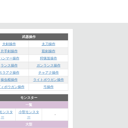
武器操作
大剣操作
太刀操作
片手剣操作
双剣操作
ハンマー操作
狩猟笛操作
ランス操作
ガンランス操作
スラアク操作
チャアク操作
操虫棍操作
ライトボウガン操作
ビィボウガン操作
弓操作
モンスター
一覧
モンスタ
小型モンスタ
-
ー
ー
大型