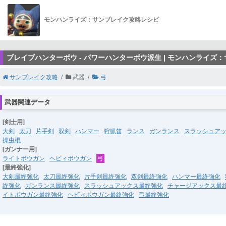
モンハンライズ：サンブレイク攻略レシピ
ブレイブハンターボウ - パワーハンターボウ派生 | モンハンライズ
サンブレイク攻略
武器
弓
武器関連データ
[剣士用]
大剣
太刀
片手剣
双剣
ハンマー
狩猟笛
ランス
ガンランス
スラッシュア
操虫棍
[ガンナー用]
ライトボウガン
ヘビィボウガン
弓
[最終強化]
大剣最終強化
太刀最終強化
片手剣最終強化
双剣最終強化
ハンマー最終強化
終強化
ガンランス最終強化
スラッシュアックス最終強化
チャージアックス最
イトボウガン最終強化
ヘビィボウガン最終強化
弓最終強化