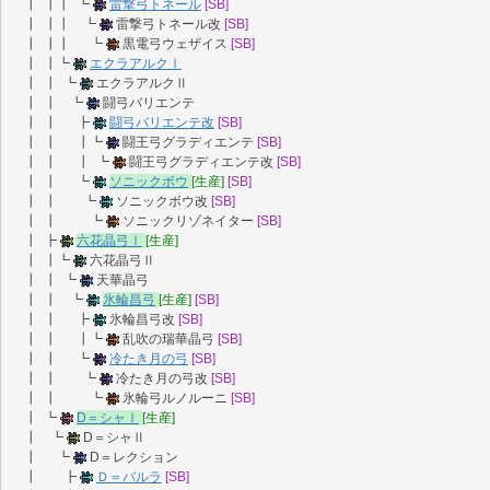
┃ ┃┃ ┗
雷撃弓トネール
[SB]
┃ ┃┃ ┗
雷撃弓トネール改
[SB]
┃ ┃┃ ┗
黒電弓ウェザイス
[SB]
┃ ┃┗
エクラアルクⅠ
┃ ┃ ┗
エクラアルクⅡ
┃ ┃ ┗
闘弓バリエンテ
┃ ┃ ┣
闘弓バリエンテ改
[SB]
┃ ┃ ┃┗
闘王弓グラディエンテ
[SB]
┃ ┃ ┃ ┗
闘王弓グラディエンテ改
[SB]
┃ ┃ ┗
ソニックボウ
[生産]
[SB]
┃ ┃ ┗
ソニックボウ改
[SB]
┃ ┃ ┗
ソニックリゾネイター
[SB]
┃ ┣
六花晶弓Ⅰ
[生産]
┃ ┃┗
六花晶弓Ⅱ
┃ ┃ ┗
天華晶弓
┃ ┃ ┗
氷輪昌弓
[生産]
[SB]
┃ ┃ ┣
氷輪昌弓改
[SB]
┃ ┃ ┃┗
乱吹の瑞華晶弓
[SB]
┃ ┃ ┗
冷たき月の弓
[SB]
┃ ┃ ┗
冷たき月の弓改
[SB]
┃ ┃ ┗
氷輪弓ルノルーニ
[SB]
┃ ┗
D＝シャⅠ
[生産]
┃ ┗
D＝シャⅡ
┃ ┗
D＝レクション
┃ ┣
Ｄ＝バルラ
[SB]