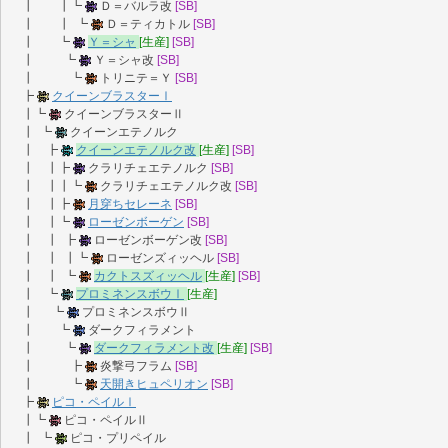
┃ ┃┗
Ｄ＝バルラ改
[SB]
┃ ┃ ┗
Ｄ＝ティカトル
[SB]
┃ ┗
Ｙ＝シャ
[生産]
[SB]
┃ ┗
Ｙ＝シャ改
[SB]
┃ ┗
トリニテ＝Ｙ
[SB]
┣
クイーンブラスターⅠ
┃┗
クイーンブラスターⅡ
┃ ┗
クイーンエテノルク
┃ ┣
クイーンエテノルク改
[生産]
[SB]
┃ ┃┣
クラリチェエテノルク
[SB]
┃ ┃┃┗
クラリチェエテノルク改
[SB]
┃ ┃┣
月穿ちセレーネ
[SB]
┃ ┃┗
ローゼンボーゲン
[SB]
┃ ┃ ┣
ローゼンボーゲン改
[SB]
┃ ┃ ┃┗
ローゼンズィッヘル
[SB]
┃ ┃ ┗
カクトスズィッヘル
[生産]
[SB]
┃ ┗
プロミネンスボウⅠ
[生産]
┃ ┗
プロミネンスボウⅡ
┃ ┗
ダークフィラメント
┃ ┗
ダークフィラメント改
[生産]
[SB]
┃ ┣
炎撃弓フラム
[SB]
┃ ┗
天開きヒュペリオン
[SB]
┣
ピコ・ペイルⅠ
┃┗
ピコ・ペイルⅡ
┃ ┗
ピコ・プリペイル