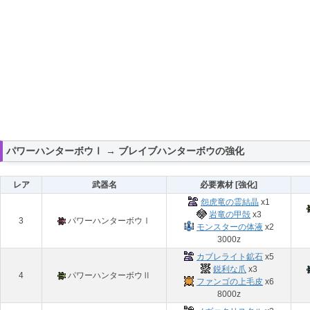
パワーハンターボウⅠ → ブレイブハンターボウの強化
レア
武器名
必要素材 [強化]
怨虎竜の霊結晶
x1
岩竜の甲殻
x3
3
パワーハンターボウⅠ
モンスターの体液
x2
3000z
カブレライト鉱石
x5
鋭利な爪
x3
4
パワーハンターボウⅡ
ファンゴの上毛皮
x6
8000z