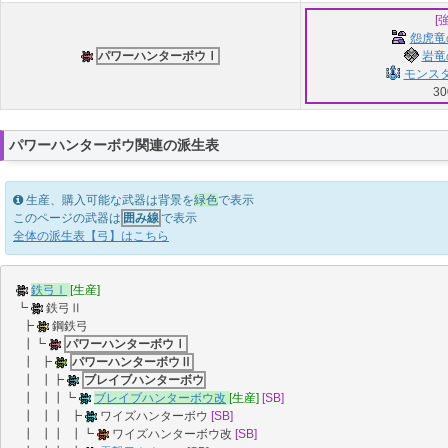
[
怨虎竜
パワーハンターボウⅠ
岩竜
モンスタ
30
パワーハンターボウ関連の派生表
生産、購入可能な武器は背景を
緑色
で表示
このページの武器は
囲み線
で表示
全体の派生表【弓】はこちら
鉄弓Ⅰ
[生産]
┗
鉄弓Ⅱ
┣
鋼鉄弓
┃┗
パワーハンターボウⅠ
┃ ┣
パワーハンターボウⅡ
┃ ┃┣
ブレイブハンターボウ
┃ ┃┃┗
ブレイブハンターボウ改
[生産]
[SB]
┃ ┃┃ ┣
ワイズハンターボウ
[SB]
┃ ┃┃ ┃┗
ワイズハンターボウ改
[SB]