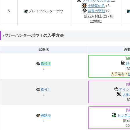
ノヴァクリスタル
x2
土砂竜の爪
x3
5
ブレイブハンターボウ
岩竜の堅殻
x2
鉱石素材[上位] x10
12000z
パワーハンターボウⅠの入手方法
武器名
必
[
鉄弓Ⅰ
鉄
↓
3
入手端材：
[
鉄弓Ⅱ
アイシ
↓
大地
6
[
鋼鉄弓
ドラグラ
↓
鉱石
20