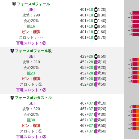
フォースofフォール
[SB]
401
+18
[
■
白20]
+0
攻撃：290
401
+18
[
■
白30]
+1
会心
20
%
401
+18
[
■
白40]
+2
龍16
401
+18
[
■
白50]
+3
+4
ビン：榴弾
401
+18
[
■
白60]
+5
スロット：- - -
401
+18
[
■
白70]
百竜スロット：②
フォースofフォール改
[SB]
429
+26
[
■
白50]
+0
攻撃：310
452
+28
[
■
紫10]
+1
会心
20
%
452
+28
[
■
紫20]
+2
龍23
452
+28
[
■
紫30]
+3
+4
ビン：榴弾
452
+28
[
■
紫40]
+5
スロット：②
452
+28
[
■
紫50]
百竜スロット：②
フォースofカタストル
[SB]
467
+37
[
■
紫10]
+0
攻撃：320
467
+37
[
■
紫20]
+1
会心
20
%
467
+37
[
■
紫30]
+2
龍30
467
+37
[
■
紫40]
+3
+4
ビン：榴弾
467
+37
[
■
紫50]
+5
スロット：②
467
+37
[
■
紫60]
百竜スロット：②