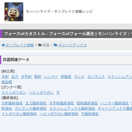
モンハンライズ：サンブレイク攻略レシピ
フォースofカタストル - フォースofフォール派生 | モンハンライズ
サンブレイク攻略
武器
チャージアックス
武器関連データ
[剣士用]
大剣
太刀
片手剣
双剣
ハンマー
狩猟笛
ランス
ガンランス
スラッシュア
操虫棍
[ガンナー用]
ライトボウガン
ヘビィボウガン
弓
[最終強化]
大剣最終強化
太刀最終強化
片手剣最終強化
双剣最終強化
ハンマー最終強化
終強化
ガンランス最終強化
スラッシュアックス最終強化
チャージアックス最
イトボウガン最終強化
ヘビィボウガン最終強化
弓最終強化