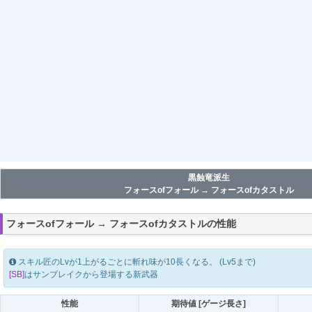
黒蝕竜派生
フォースofフォール → フォースofカタストル
フォースofフォール → フォースofカタストルの性能
スキル匠のLvが1上がるごとに斬れ味が10長くなる。 (Lv5まで)
[SB]
はサンブレイクから登場する新武器
性能
期待値 [ゲージ長さ]