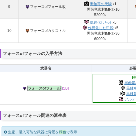
黒蝕竜の天鱗
x1
9
フォースofフォール改
黒蝕竜素材[MR] x10
52000z
傀異化した牙
x5
傀異化した甲殻
x5
10
フォースofカタストル
黒蝕竜素材[MR] x30
60000z
フォースofフォールの入手方法
武器名
必
[
黒蝕竜
フォースofフォール
[SB]
黒蝕竜
黒蝕竜
アルテ
フォースofフォール関連の派生表
生産、購入可能な武器は背景を
緑色
で表示