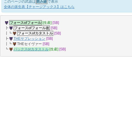
このページの武器は
囲み線
で表示
全体の派生表【チャージアックス】はこちら
フォースofフォール
[生産]
[SB]
┣
フォースofフォール改
[SB]
┃┗
フォースofカタストル
[SB]
┣
THEサプレッション
[SB]
┃┗
THEセイヴァー
[SB]
┗
パックスorカタストル
[生産]
[SB]