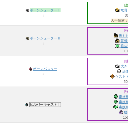
[
ボーンシューターⅠ
竜骨
↓
3
入手端材：
[
埋もれ
ボーンシューターⅡ
竜骨
↓
垂皮
10
[
大き
ボーンバスター
頑丈
↓
ケストド
50
[
毒妖鳥
毒妖鳥
ヒルバーキャストⅠ
毒妖鳥
猛
15