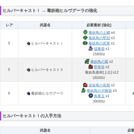
ヒルバーキャストⅠ → 毒妖砲ヒルヴグーラの強化
レア
武器名
必要素材 [強化]
毒妖鳥の上鱗
x4
毒妖鳥の堅殻
x3
5
ヒルバーキャストⅠ
毒妖鳥の尻尾
x1
猛毒袋
x1
15600z
毒妖鳥の翼
x2
堅竜骨
x2
5
ヒルバーキャストⅡ
毒妖鳥素材[上位] x12
26000z
泥翁竜の長髭
x2
毒妖鳥の大喉袋
x3
6
毒妖砲ヒルヴグーラ
鳥竜玉
x1
39000z
ヒルバーキャストⅠの入手方法
武器名
必