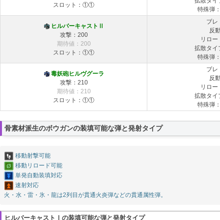
拡散タイ
スロット：①①
特殊弾
ブレ
ヒルバーキャストⅡ
反
攻撃：200
リロー
期待値：200
拡散タイ
スロット：①①
特殊弾
ブレ
毒妖砲ヒルヴグーラ
反
攻撃：210
リロー
期待値：210
拡散タイ
スロット：①①
特殊弾
骨素材派生のボウガンの装填可能な弾と発射タイプ
移動射撃可能
移動リロード可能
単発自動装填対応
速射対応
火・水・雷・氷・龍は2列目が貫通火炎弾などの貫通属性弾。
ヒルバーキャストⅠの装填可能な弾と発射タイプ