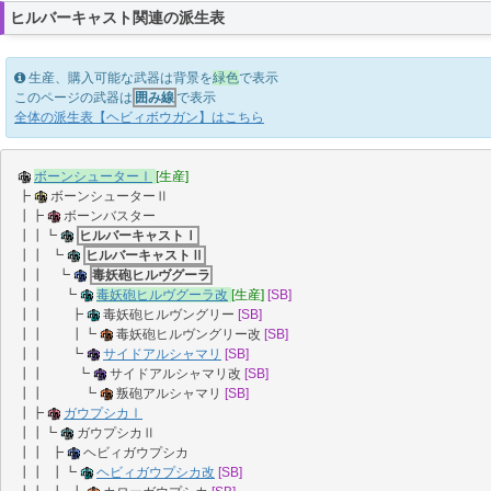
ヒルバーキャスト関連の派生表
生産、購入可能な武器は背景を
緑色
で表示
このページの武器は
囲み線
で表示
全体の派生表【ヘビィボウガン】はこちら
ボーンシューターⅠ
[生産]
┣
ボーンシューターⅡ
┃┣
ボーンバスター
┃┃┗
ヒルバーキャストⅠ
┃┃ ┗
ヒルバーキャストⅡ
┃┃ ┗
毒妖砲ヒルヴグーラ
┃┃ ┗
毒妖砲ヒルヴグーラ改
[生産]
[SB]
┃┃ ┣
毒妖砲ヒルヴングリー
[SB]
┃┃ ┃┗
毒妖砲ヒルヴングリー改
[SB]
┃┃ ┗
サイドアルシャマリ
[SB]
┃┃ ┗
サイドアルシャマリ改
[SB]
┃┃ ┗
叛砲アルシャマリ
[SB]
┃┣
ガウプシカⅠ
┃┃┗
ガウプシカⅡ
┃┃ ┣
ヘビィガウプシカ
┃┃ ┃┗
ヘビィガウプシカ改
[SB]