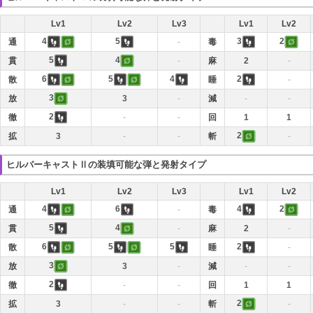
Lv1
Lv2
Lv3
Lv1
Lv2
4
5
3
2
通
-
毒
5
4
貫
-
麻
2
-
6
5
4
2
散
睡
-
3
放
3
-
減
-
-
2
徹
-
-
回
1
1
2
拡
3
-
-
斬
-
ヒルバーキャストⅡの装填可能な弾と発射タイプ
Lv1
Lv2
Lv3
Lv1
Lv2
4
6
4
2
通
-
毒
5
4
貫
-
麻
2
-
6
5
5
2
散
睡
-
3
放
3
-
減
-
-
2
徹
-
-
回
1
1
2
拡
3
-
-
斬
-