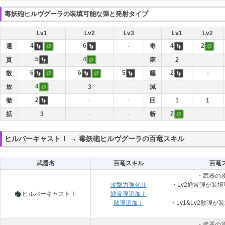
毒妖砲ヒルヴグーラの装填可能な弾と発射タイプ
Lv1
Lv2
Lv3
Lv1
Lv2
4
6
4
2
通
-
毒
5
4
貫
-
麻
2
-
6
6
5
2
散
睡
-
4
放
3
-
減
-
-
2
徹
-
-
回
1
1
2
拡
3
-
-
斬
-
ヒルバーキャストⅠ → 毒妖砲ヒルヴグーラの百竜スキル
武器名
百竜スキル
百竜
・武器の
攻撃力強化Ⅱ
・Lv2通常弾が装
ヒルバーキャストⅠ
通常弾追加Ⅰ
散弾追加Ⅰ
・Lv1&Lv2散弾
・武器の