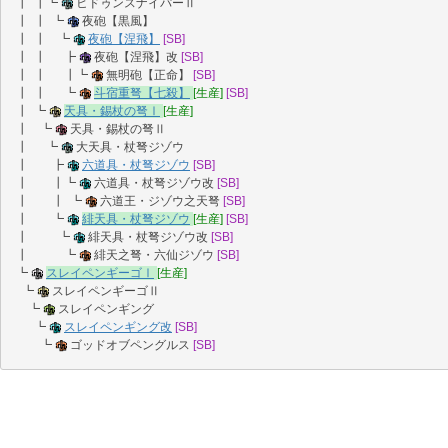
┃ ┃┗
ヒドゥンスナイパーⅡ
┃ ┃ ┗
夜砲【黒風】
┃ ┃ ┗
夜砲【涅飛】
[SB]
┃ ┃ ┣
夜砲【涅飛】改
[SB]
┃ ┃ ┃┗
無明砲【正命】
[SB]
┃ ┃ ┗
斗宿重弩【七殺】
[生産]
[SB]
┃ ┗
天具・錫杖の弩Ⅰ
[生産]
┃ ┗
天具・錫杖の弩Ⅱ
┃ ┗
大天具・杖弩ジゾウ
┃ ┣
六道具・杖弩ジゾウ
[SB]
┃ ┃┗
六道具・杖弩ジゾウ改
[SB]
┃ ┃ ┗
六道王・ジゾウ之天弩
[SB]
┃ ┗
緋天具・杖弩ジゾウ
[生産]
[SB]
┃ ┗
緋天具・杖弩ジゾウ改
[SB]
┃ ┗
緋天之弩・六仙ジゾウ
[SB]
┗
スレイペンギーゴⅠ
[生産]
┗
スレイペンギーゴⅡ
┗
スレイペンギング
┗
スレイペンギング改
[SB]
┗
ゴッドオブペングルス
[SB]