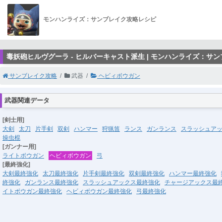
モンハンライズ：サンブレイク攻略レシピ
毒妖砲ヒルヴグーラ - ヒルバーキャスト派生 | モンハンライズ：サ
サンブレイク攻略
武器
ヘビィボウガン
武器関連データ
[剣士用]
大剣
太刀
片手剣
双剣
ハンマー
狩猟笛
ランス
ガンランス
スラッシュア
操虫棍
[ガンナー用]
ライトボウガン
ヘビィボウガン
弓
[最終強化]
大剣最終強化
太刀最終強化
片手剣最終強化
双剣最終強化
ハンマー最終強化
終強化
ガンランス最終強化
スラッシュアックス最終強化
チャージアックス最
イトボウガン最終強化
ヘビィボウガン最終強化
弓最終強化