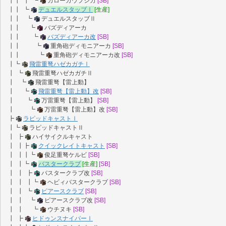
┃┃ ┃ ┗
カローガウプシカ
[SB]
┃┃ ┗
デュエルスタッブⅠ
[生産]
┃┃ ┗
デュエルスタッブⅡ
┃┃ ┗
バズディアーカ
┃┃ ┗
バズディアーカ改
[SB]
┃┃ ┗
重角砲ディモニアーカ
[SB]
┃┃ ┗
重角砲ディモニアーカ改
[SB]
┃┗
飛雷重弩ハゼカガチⅠ
┃ ┗
飛雷重弩ハゼカガチⅡ
┃ ┗
飛雷重弩【雷上動】
┃ ┗
飛雷重弩【雷上動】改
[SB]
┃ ┗
万雷重弩【雷上動】
[SB]
┃ ┗
万雷重弩【雷上動】改
[SB]
┣
ラピッドキャストⅠ
┃┗
ラピッドキャストⅡ
┃ ┣
ハイサイクルキャスト
┃ ┃┣
クイックレイトキャスト
[SB]
┃ ┃┃┗
俊足重弩ケルビ
[SB]
┃ ┃┗
バスタークラブ
[生産]
[SB]
┃ ┃ ┣
バスタークラブ改
[SB]
┃ ┃ ┃┗
ヘビィバスタークラブ
[SB]
┃ ┃ ┗
ピアースクラブ
[SB]
┃ ┃ ┗
ピアースクラブ改
[SB]
┃ ┃ ┗
ウチヌキ
[SB]
┃ ┣
ヒドゥンスナイパーⅠ