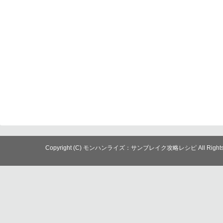
Copyright (C) モンハンライズ：サンブレイク攻略レシピ All Rights R