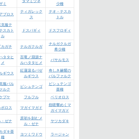
タマミツネ
ザミ
少種
ティガレック
テオ・テスカ
アブロス
ス
トル
異克服テ
テスカト
ドスバギィ
ドスフロギィ
ル
ナルガクルガ
ビカガチ
ナルガクルガ
希少種
ハタタヒ
百竜ノ淵源ナ
バサルモス
メ
ルハタタヒメ
紅蓮滾るバゼ
奇しき赫耀の
ルギウス
ルギウス
バルファルク
克服バル
ビシュテンゴ
ビシュテンゴ
ァルク
亜種
ケプケ
フルフル
ベリオロス
怨嗟響めくマ
ルボロス
マガイマガド
ガイマガド
原初を刻むメ
ル・ゼナ
ヤツカダキ
ル・ゼナ
カダキ亜
ヨツミワドウ
ラージャン
種