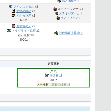
風ノ賊重弩Ⅰ
アイシスメタル
x2
スティールアサルト
大地の結晶
x1
メテオバズーカⅠ
とがった牙
x2
リノマリーノⅠ
600z
蛮顎竜の牙
x2
ドラグライト鉱石
x2
討伐隊正式重砲Ⅰ
鉱石素材 x8
3000z
必要素材
[生産]
鉄鉱石 x3
300z
入手端材：
鉱石の端材 x2