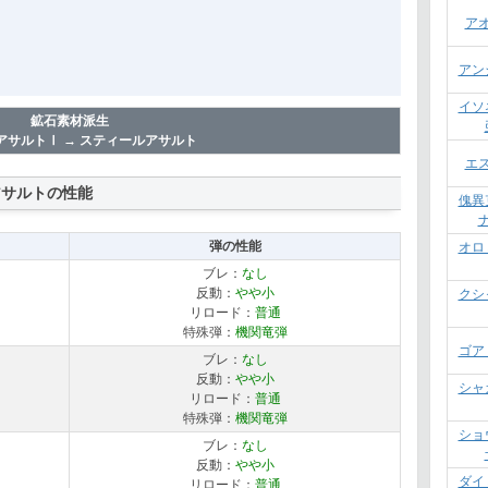
ア
アン
イソ
鉱石素材派生
アサルトⅠ → スティールアサルト
エ
アサルトの性能
傀異
弾の性能
オロ
ブレ：
なし
反動：
やや小
クシ
リロード：
普通
特殊弾：
機関竜弾
ゴア
ブレ：
なし
反動：
やや小
シャ
リロード：
普通
特殊弾：
機関竜弾
ショ
ブレ：
なし
反動：
やや小
ダイ
リロード：
普通