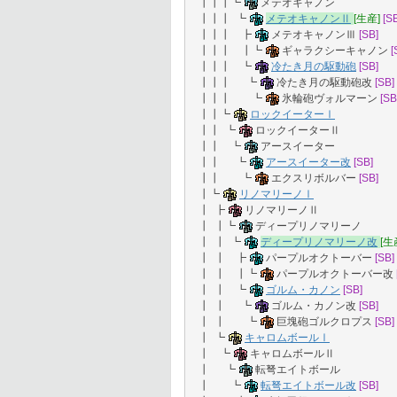
┃┃┃┗
メテオキャノン
┃┃┃ ┗
メテオキャノンⅡ
[生産]
[S
┃┃┃ ┣
メテオキャノンⅢ
[SB]
┃┃┃ ┃┗
ギャラクシーキャノン
[
┃┃┃ ┗
冷たき月の駆動砲
[SB]
┃┃┃ ┗
冷たき月の駆動砲改
[SB]
┃┃┃ ┗
氷輪砲ヴォルマーン
[SB
┃┃┗
ロックイーターⅠ
┃┃ ┗
ロックイーターⅡ
┃┃ ┗
アースイーター
┃┃ ┗
アースイーター改
[SB]
┃┃ ┗
エクスリボルバー
[SB]
┃┗
リノマリーノⅠ
┃ ┣
リノマリーノⅡ
┃ ┃┗
ディープリノマリーノ
┃ ┃ ┗
ディープリノマリーノ改
[生
┃ ┃ ┣
パープルオクトーバー
[SB]
┃ ┃ ┃┗
パープルオクトーバー改
┃ ┃ ┗
ゴルム・カノン
[SB]
┃ ┃ ┗
ゴルム・カノン改
[SB]
┃ ┃ ┗
巨塊砲ゴルクロプス
[SB]
┃ ┗
キャロムボールⅠ
┃ ┗
キャロムボールⅡ
┃ ┗
転弩エイトボール
┃ ┗
転弩エイトボール改
[SB]