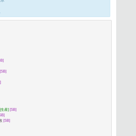
表示
ら
SB]
[SB]
]
[生産]
[SB]
SB]
改
[SB]