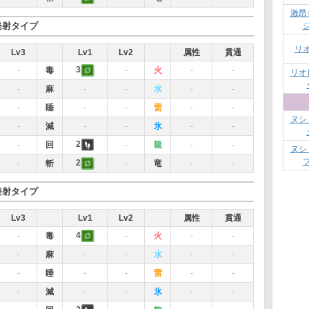
激昂
発射タイプ
リ
Lv3
Lv1
Lv2
属性
貫通
3
-
毒
-
火
-
-
リオ
-
麻
-
-
水
-
-
-
睡
-
-
雷
-
-
ヌシ
-
減
-
-
氷
-
-
2
-
回
-
龍
-
-
ヌシ
2
-
斬
-
竜
-
-
発射タイプ
Lv3
Lv1
Lv2
属性
貫通
4
-
毒
-
火
-
-
-
麻
-
-
水
-
-
-
睡
-
-
雷
-
-
-
減
-
-
氷
-
-