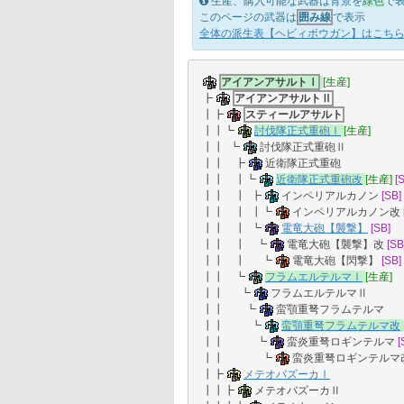
生産、購入可能な武器は背景を
緑色
で
このページの武器は
囲み線
で表示
全体の派生表【ヘビィボウガン】はこち
アイアンアサルトⅠ
[生産]
┣
アイアンアサルトⅡ
┃┣
スティールアサルト
┃┃┗
討伐隊正式重砲Ⅰ
[生産]
┃┃ ┗
討伐隊正式重砲Ⅱ
┃┃ ┣
近衛隊正式重砲
┃┃ ┃┗
近衛隊正式重砲改
[生産]
[
┃┃ ┃ ┣
インペリアルカノン
[SB]
┃┃ ┃ ┃┗
インペリアルカノン改
┃┃ ┃ ┗
電竜大砲【襲撃】
[SB]
┃┃ ┃ ┗
電竜大砲【襲撃】改
[SB
┃┃ ┃ ┗
電竜大砲【閃撃】
[SB]
┃┃ ┗
フラムエルテルマⅠ
[生産]
┃┃ ┗
フラムエルテルマⅡ
┃┃ ┗
蛮顎重弩フラムテルマ
┃┃ ┗
蛮顎重弩フラムテルマ改
┃┃ ┗
蛮炎重弩ロギンテルマ
[
┃┃ ┗
蛮炎重弩ロギンテルマ
┃┣
メテオバズーカⅠ
┃┃┣
メテオバズーカⅡ