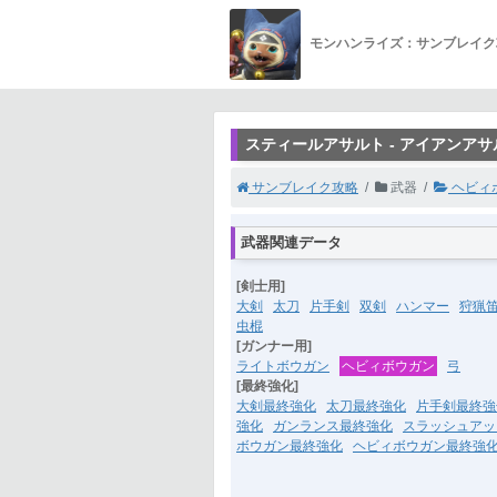
モンハンライズ：サンブレイク
スティールアサルト - アイアンアサ
サンブレイク攻略
武器
ヘビィ
武器関連データ
[剣士用]
大剣
太刀
片手剣
双剣
ハンマー
狩猟
虫棍
[ガンナー用]
ライトボウガン
ヘビィボウガン
弓
[最終強化]
大剣最終強化
太刀最終強化
片手剣最終強
強化
ガンランス最終強化
スラッシュアッ
ボウガン最終強化
ヘビィボウガン最終強