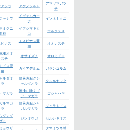
アマツマガツ
オアシラ
アケノシルム
チ
イヴェルカー
ジャナフ
イソネミクニ
ナ
ネミクニ
イブシマキヒ
ウルクスス
亜種
コ
エスピナス亜
スピナス
オオナズチ
種
克服オオ
オサイズチ
オロミドロ
ナズチ
ミドロ亜
ガイアデルム
ガランゴルム
種
ャルダオ
傀異克服クシ
クルルヤック
ラ
ャルダオラ
渾沌に呻くゴ
・マガラ
ゴシャハギ
ア・マガラ
ガルマガ
傀異克服シャ
ジュラトドス
ラ
ガルマガラ
ウグンギ
ジンオウガ
セルレギオス
ザミ
ミョウザ
タマミツネ希