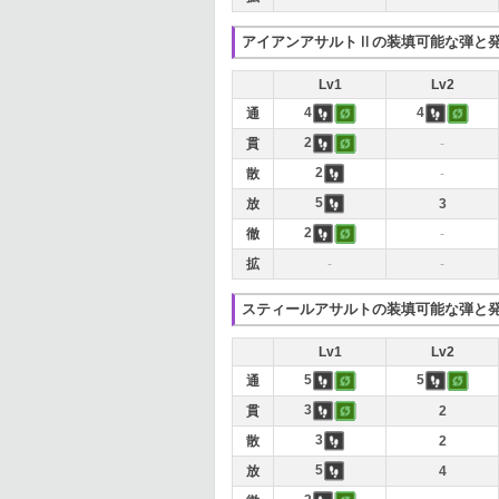
アイアンアサルトⅡの装填可能な弾と
Lv1
Lv2
4
4
通
2
貫
-
2
散
-
5
放
3
2
徹
-
拡
-
-
スティールアサルトの装填可能な弾と
Lv1
Lv2
5
5
通
3
貫
2
3
散
2
5
放
4