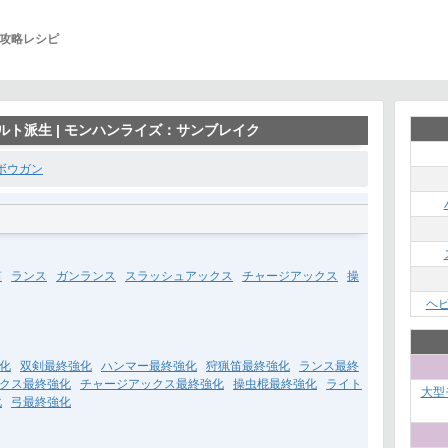
攻略レシピ
ルト派生 | モンハンライズ：サンブレイク
ボウガン
笛
ランス
ガンランス
スラッシュアックス
チャージアックス
操
ヘ
化
双剣最終強化
ハンマー最終強化
狩猟笛最終強化
ランス最終
クス最終強化
チャージアックス最終強化
操虫棍最終強化
ライト
大型
化
弓最終強化