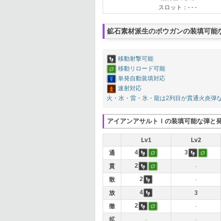
スロット：- - -
鉱石素材派生のボウガンの装填可能
移動射撃可能
移動リロード可能
単発自動装填対応
速射対応
火・水・雷・氷・龍は2列目が貫通火炎弾
アイアンアサルトⅠの装填可能な弾と
Lv1
Lv2
4
3
通
2
貫
-
2
散
-
4
放
3
2
徹
-
拡
-
-