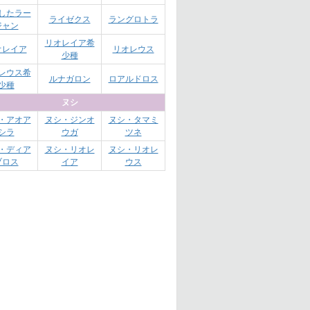
したラー
ライゼクス
ラングロトラ
ジャン
リオレイア希
オレイア
リオレウス
少種
レウス希
ルナガロン
ロアルドロス
少種
ヌシ
・アオア
ヌシ・ジンオ
ヌシ・タマミ
シラ
ウガ
ツネ
・ディア
ヌシ・リオレ
ヌシ・リオレ
ブロス
イア
ウス