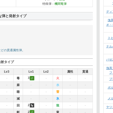
特殊弾：
機関竜弾
ディ
な弾と発射タイプ
傀
オ・
ト
ナル
などの貫通属性弾。
バゼ
発射タイプ
傀異
Lv3
Lv1
Lv2
属性
貫通
フ
3
-
毒
-
火
-
-
プ
-
麻
-
-
水
-
-
ボ
-
睡
-
-
雷
-
-
メ
-
減
-
-
氷
-
-
2
-
回
-
龍
-
-
ヤツ
2
-
斬
-
竜
-
-