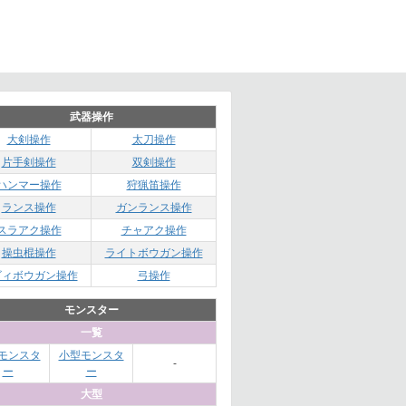
武器操作
大剣操作
太刀操作
片手剣操作
双剣操作
ハンマー操作
狩猟笛操作
ランス操作
ガンランス操作
スラアク操作
チャアク操作
操虫棍操作
ライトボウガン操作
ビィボウガン操作
弓操作
モンスター
一覧
モンスタ
小型モンスタ
-
ー
ー
大型