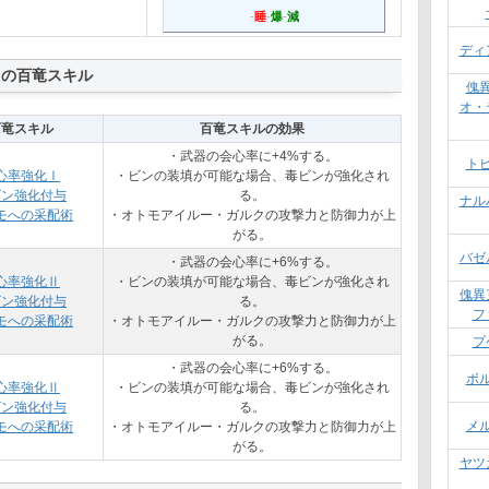
-
睡
-
爆
-
減
ディ
スの百竜スキル
傀
オ・
百竜スキル
百竜スキルの効果
・武器の会心率に+4%する。
ト
心率強化Ⅰ
・ビンの装填が可能な場合、毒ビンが強化され
ビン強化付与
る。
ナル
モへの采配術
・オトモアイルー・ガルクの攻撃力と防御力が上
がる。
バゼ
・武器の会心率に+6%する。
心率強化Ⅱ
・ビンの装填が可能な場合、毒ビンが強化され
傀異
ビン強化付与
る。
フ
モへの采配術
・オトモアイルー・ガルクの攻撃力と防御力が上
がる。
プ
・武器の会心率に+6%する。
ボ
心率強化Ⅱ
・ビンの装填が可能な場合、毒ビンが強化され
ビン強化付与
る。
メ
モへの采配術
・オトモアイルー・ガルクの攻撃力と防御力が上
がる。
ヤツ