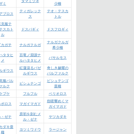
タマミツネ
ザミ
少種
ティガレック
テオ・テスカ
アブロス
ス
トル
異克服テ
テスカト
ドスバギィ
ドスフロギィ
ル
ナルガクルガ
ビカガチ
ナルガクルガ
希少種
ハタタヒ
百竜ノ淵源ナ
バサルモス
メ
ルハタタヒメ
紅蓮滾るバゼ
奇しき赫耀の
ルギウス
ルギウス
バルファルク
克服バル
ビシュテンゴ
ビシュテンゴ
ァルク
亜種
ケプケ
フルフル
ベリオロス
怨嗟響めくマ
ルボロス
マガイマガド
ガイマガド
原初を刻むメ
ル・ゼナ
ヤツカダキ
ル・ゼナ
カダキ亜
ヨツミワドウ
ラージャン
種