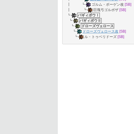
┃ ┗
ゴルム・ボーゲン改
[SB]
┃ ┗
巨塊弓ゴルボザ
[SB]
┗
バギィボウⅠ
┗
バギィボウⅡ
┗
ドローズヴェロース
┗
ドローズヴェロース改
[SB]
┗
ル・トゥベリドーズ
[SB]