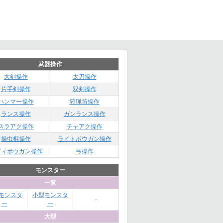
武器操作
大剣操作
太刀操作
片手剣操作
双剣操作
ハンマー操作
狩猟笛操作
ランス操作
ガンランス操作
スラアク操作
チャアク操作
操虫棍操作
ライトボウガン操作
ビィボウガン操作
弓操作
モンスター
一覧
モンスタ
小型モンスタ
-
ー
ー
大型