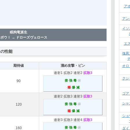
ア
アン
イソ
眠狗竜派生
ボウⅠ → ドローズヴェロース
エ
スの性能
傀異
期待値
溜め攻撃・ビン
オロ
連射1
拡散2
連射2
拡散3
クシ
接
-
強
-
毒
-麻
90
-
睡
-
爆
-
減
ゴア
連射2
拡散3
連射3
拡散3
シャ
接
-
強
-
毒
-麻
120
-
睡
-
爆
-
減
ショ
連射3
拡散3
連射4
拡散3
接
-
強
-
毒
-麻
160
ダイ