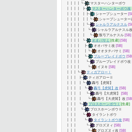
┃┃┃┃┗
マスターハンターボウ
┃┃┃┃ ┣
マスターハンターボウ改
┃┃┃┃ ┃┣
シャープシューター
[S
┃┃┃┃ ┃┃┗
シャープシューター
┃┃┃┃ ┃┗
シャルラアルナスル
[S
┃┃┃┃ ┃ ┗
シャルラアルナスル
┃┃┃┃ ┃ ┗
叛弓アルナスル
[SB]
┃┃┃┃ ┗
オオバサミ
[生産]
[SB]
┃┃┃┃ ┣
オオバサミ改
[SB]
┃┃┃┃ ┃┗
オオタチバサミ
[SB]
┃┃┃┃ ┗
ブルーブレイドボウ
[SB
┃┃┃┃ ┗
ブルーブレイドボウ改
┃┃┃┃ ┗
イヌキ
[SB]
┃┃┃┗
ティガアローⅠ
┃┃┃ ┣
ティガアローⅡ
┃┃┃ ┃┗
轟弓【虎髯】
┃┃┃ ┃ ┗
轟弓【虎髯】改
[SB]
┃┃┃ ┃ ┗
轟弓【大虎髯】
[SB]
┃┃┃ ┃ ┗
轟弓【大虎髯】改
[SB
┃┃┃ ┗
ブロスホーンボウⅠ
[生産]
┃┃┃ ┗
ブロスホーンボウⅡ
┃┃┃ ┗
タイラントボウ
┃┃┃ ┗
タイラントボウ改
[SB]
┃┃┃ ┗
グロズヌィ
[SB]
┃┃┃ ┗
グロズヌィ改
[SB]