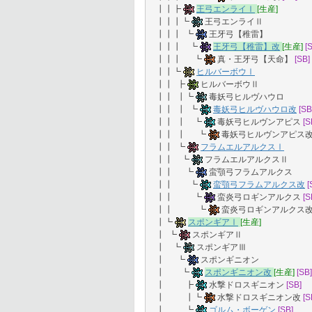
┃┃┣
王弓エンライⅠ
[生産]
┃┃┃┗
王弓エンライⅡ
┃┃┃ ┗
王牙弓【稚雷】
┃┃┃ ┗
王牙弓【稚雷】改
[生産]
[
┃┃┃ ┗
真・王牙弓【天命】
[SB]
┃┃┗
ヒルバーボウⅠ
┃┃ ┣
ヒルバーボウⅡ
┃┃ ┃┗
毒妖弓ヒルヴハウロ
┃┃ ┃ ┗
毒妖弓ヒルヴハウロ改
[SB
┃┃ ┃ ┗
毒妖弓ヒルヴンアピス
[S
┃┃ ┃ ┗
毒妖弓ヒルヴンアピス
┃┃ ┗
フラムエルアルクスⅠ
┃┃ ┗
フラムエルアルクスⅡ
┃┃ ┗
蛮顎弓フラムアルクス
┃┃ ┗
蛮顎弓フラムアルクス改
[
┃┃ ┗
蛮炎弓ロギンアルクス
[S
┃┃ ┗
蛮炎弓ロギンアルクス
┃┗
スポンギアⅠ
[生産]
┃ ┗
スポンギアⅡ
┃ ┗
スポンギアⅢ
┃ ┗
スポンギニオン
┃ ┗
スポンギニオン改
[生産]
[SB]
┃ ┣
水撃ドロスギニオン
[SB]
┃ ┃┗
水撃ドロスギニオン改
[S
┃ ┗
ゴルム・ボーゲン
[SB]