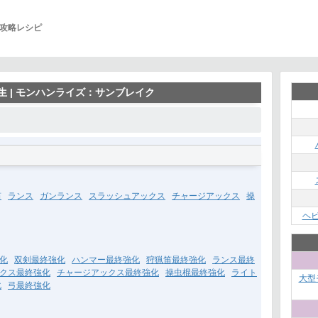
攻略レシピ
生 | モンハンライズ：サンブレイク
笛
ランス
ガンランス
スラッシュアックス
チャージアックス
操
ヘ
化
双剣最終強化
ハンマー最終強化
狩猟笛最終強化
ランス最終
クス最終強化
チャージアックス最終強化
操虫棍最終強化
ライト
大型
化
弓最終強化