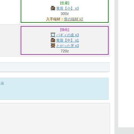
[生産]
竜骨【小】 x3
300z
入手端材：
骨の端材 x2
[強化]
バギィの皮 x3
竜骨【中】 x1
とがった牙 x3
720z
表示