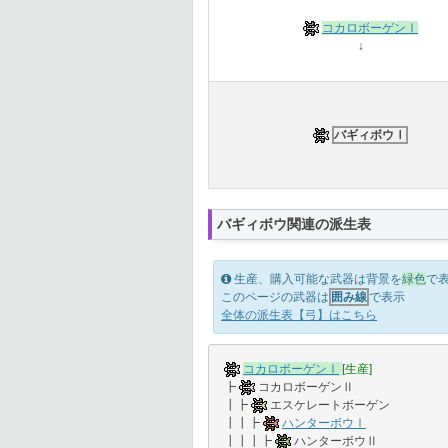
コカロボーゲンⅠ
↓
バギィボウⅠ
バギィボウ関連の派生表
生産、購入可能な武器は背景を
緑色
で
このページの武器は
囲み線
で表示
全体の派生表【弓】はこちら
コカロボーゲンⅠ
[生産]
┣
コカロボーゲンⅡ
┃┣
エスケレートボーゲン
┃┃┣
ハンターボウⅠ
┃┃┃┣
ハンターボウⅡ