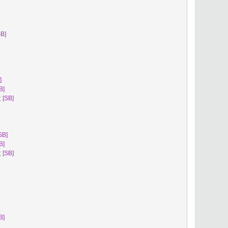
SB]
]
B]
改
[SB]
SB]
B]
改
[SB]
B]