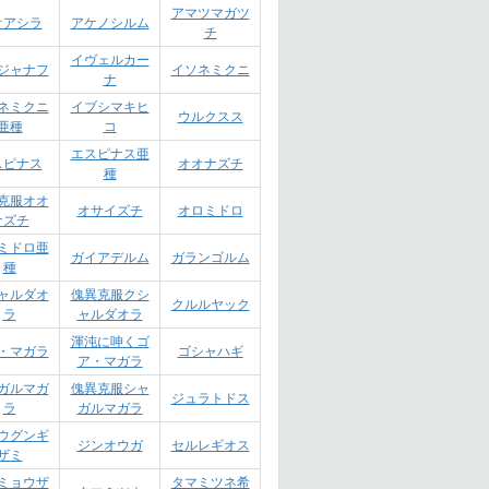
アマツマガツ
オアシラ
アケノシルム
チ
イヴェルカー
ジャナフ
イソネミクニ
ナ
ネミクニ
イブシマキヒ
ウルクスス
亜種
コ
エスピナス亜
スピナス
オオナズチ
種
克服オオ
オサイズチ
オロミドロ
ナズチ
ミドロ亜
ガイアデルム
ガランゴルム
種
ャルダオ
傀異克服クシ
クルルヤック
ラ
ャルダオラ
渾沌に呻くゴ
・マガラ
ゴシャハギ
ア・マガラ
ガルマガ
傀異克服シャ
ジュラトドス
ラ
ガルマガラ
ウグンギ
ジンオウガ
セルレギオス
ザミ
ミョウザ
タマミツネ希