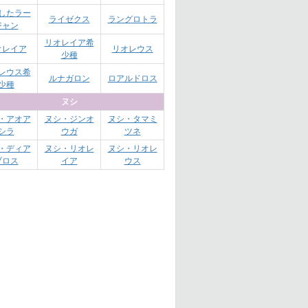
したラー
ライゼクス
ラングロトラ
ジャン
リオレイア希
オレイア
リオレウス
少種
レウス希
ルナガロン
ロアルドロス
少種
ヌシ
・アオア
ヌシ・ジンオ
ヌシ・タマミ
シラ
ウガ
ツネ
・ディア
ヌシ・リオレ
ヌシ・リオレ
ブロス
イア
ウス