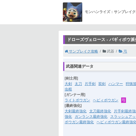
モンハンライズ：サンブレイク
ドローズヴェロース - バギィボウ派
サンブレイク攻略
武器
弓
武器関連データ
[剣士用]
大剣
太刀
片手剣
双剣
ハンマー
狩猟
虫棍
[ガンナー用]
ライトボウガン
ヘビィボウガン
弓
[最終強化]
大剣最終強化
太刀最終強化
片手剣最終強
強化
ガンランス最終強化
スラッシュアッ
ボウガン最終強化
ヘビィボウガン最終強