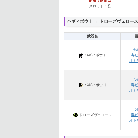
曲射：耐衝型
スロット：②
バギィボウⅠ → ドローズヴェロー
武器名
会
バギィボウⅠ
毒
オト
会
バギィボウⅡ
毒
オト
会
ドローズヴェロース
毒
オト