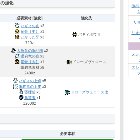
スの強化
激昂
必要素材 [強化]
強化先
リ
バギィの皮
x3
竜骨【中】
x1
リオ
バギィボウⅡ
とがった牙
x3
720z
人魚竜の眠り粉
x2
ヌシ
眠狗竜の皮
x3
竜骨【大】
x1
ドローズヴェロース
眠狗竜素材 x8
ヌシ
2400z
バギィの上鱗
x5
眠狗竜の上皮
x3
昏睡袋
x3
ドローズヴェロース改
鳥竜玉
x1
12000z
必要素材