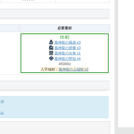
必要素材
[生産]
風神龍の風袋 x3
風神龍の碧棘 x3
風神龍の尖角 x1
風神龍の堅殻 x4
45000z
入手端材：
風神龍の上端材 x2
表示
ちら