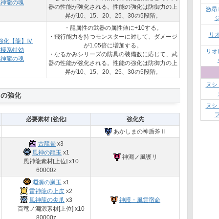
風神龍の魂
器の性能が強化される。性能の強化は防御力の上
激昂
昇が10、15、20、25、30の5段階。
・龍属性の武器の属性値に+10する。
リ
・飛行能力を持つモンスターに対して、ダメージ
強化【龍】Ⅳ
が1.05倍に増加する。
空棲系特効
リオ
・なるかみシリーズの防具の装備数に応じて、武
風神龍の魂
器の性能が強化される。性能の強化は防御力の上
昇が10、15、20、25、30の5段階。
ヌシ
リの強化
ヌシ
必要素材 [強化]
強化先
あかしまの神盾斧Ⅱ
古龍骨
x3
風神の龍玉
x1
神淵ノ風護リ
風神龍素材[上位] x10
60000z
淵源の嵐玉
x1
雷神龍の上皮
x2
風神龍の尖爪
x3
神護・風雲宿命
百竜ノ淵源素材[上位] x10
80000z