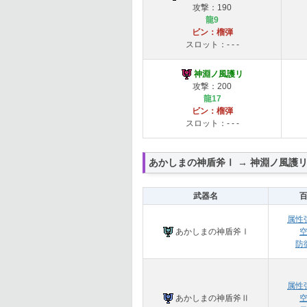
攻撃：190
龍9
ビン：榴弾
スロット：- - -
神淵ノ風護リ
攻撃：200
龍17
ビン：榴弾
スロット：- - -
あかしまの神盾斧Ⅰ → 神淵ノ風護
武器名
属性
あかしまの神盾斧Ⅰ
防
属性
あかしまの神盾斧Ⅱ