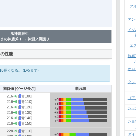
ア
アン
イソ
風神龍派生
まの神盾斧Ⅰ → 神淵ノ風護リ
エ
リの性能
傀異
オロ
長くなる。 (Lv5まで)
クシ
期待値 [ゲージ長さ]
斬れ味
216
+6
[
■
青100]
ゴア
+0
216
+6
[
■
青110]
+1
216
+6
[
■
青120]
シャ
+2
216
+6
[
■
青130]
+3
+4
216
+6
[
■
青140]
+5
ショ
216
+6
[
■
青150]
228
+9
[
■
青110]
ダイ
+0