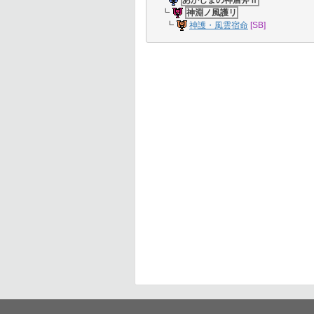
┗
あかしまの神盾斧Ⅱ
┗
神淵ノ風護リ
┗
神護・風雲宿命
[SB]