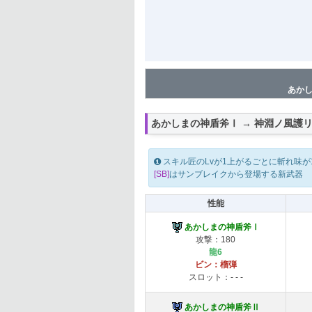
あかし
あかしまの神盾斧Ⅰ → 神淵ノ風護
スキル匠のLvが1上がるごとに斬れ味が10
[SB]
はサンブレイクから登場する新武器
性能
あかしまの神盾斧Ⅰ
攻撃：180
龍6
ビン：榴弾
スロット：- - -
あかしまの神盾斧Ⅱ