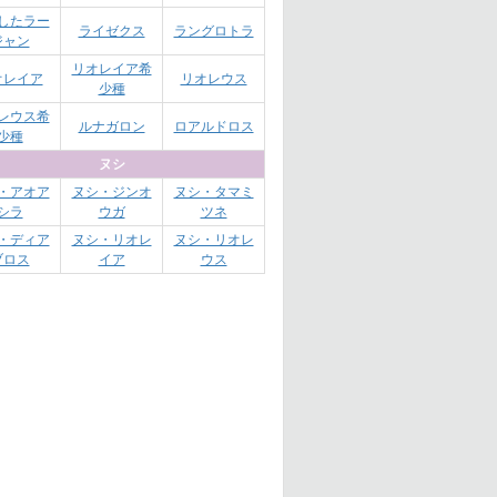
したラー
ライゼクス
ラングロトラ
ジャン
リオレイア希
オレイア
リオレウス
少種
レウス希
ルナガロン
ロアルドロス
少種
ヌシ
・アオア
ヌシ・ジンオ
ヌシ・タマミ
シラ
ウガ
ツネ
・ディア
ヌシ・リオレ
ヌシ・リオレ
ブロス
イア
ウス