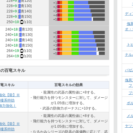
228
+9
[
■
青120]
+1
228
+9
[
■
青130]
+2
228
+9
[
■
青140]
+3
ディ
+4
228
+9
[
■
青150]
+5
250
+10
[
■
白10]
傀
オ・
240
+18
[
■
青120]
+0
240
+18
[
■
青130]
+1
240
+18
[
■
青140]
+2
ト
240
+18
[
■
青150]
+3
+4
264
+19
[
■
白10]
+5
ナル
264
+19
[
■
白20]
リの百竜スキル
バゼ
傀異
百竜スキル
百竜スキルの効果
フ
・龍属性の武器の属性値に+8する。
プ
強化【龍】Ⅲ
・飛行能力を持つモンスターに対して、ダメージ
空棲系特効
が1.05倍に増加する。
ボ
御力強化Ⅰ
・武器の防御力ボーナスに+10する。
・龍属性の武器の属性値に+8する。
メ
・飛行能力を持つモンスターに対して、ダメージ
強化【龍】Ⅲ
ヤツ
が1.05倍に増加する。
空棲系特効
・なるかみシリーズの防具の装備数に応じて、武