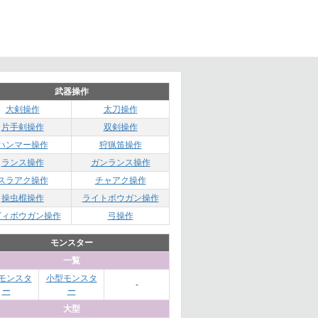
武器操作
大剣操作
太刀操作
片手剣操作
双剣操作
ハンマー操作
狩猟笛操作
ランス操作
ガンランス操作
スラアク操作
チャアク操作
操虫棍操作
ライトボウガン操作
ビィボウガン操作
弓操作
モンスター
一覧
モンスタ
小型モンスタ
-
ー
ー
大型