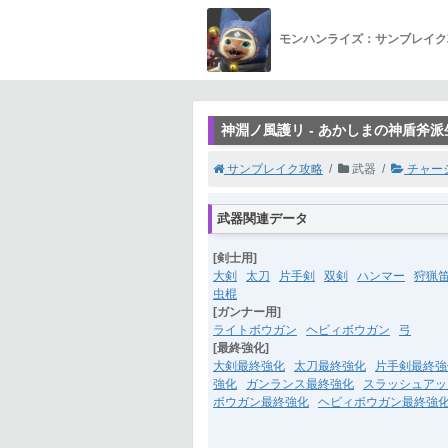
モンハンライズ：サンブレイク
神淵ノ風護リ - あかしまの神盾斧派
サンブレイク攻略
武器
チャー
武器関連データ
[剣士用]
大剣
太刀
片手剣
双剣
ハンマー
狩猟
虫棍
[ガンナー用]
ライトボウガン
ヘビィボウガン
弓
[最終強化]
大剣最終強化
太刀最終強化
片手剣最終強
強化
ガンランス最終強化
スラッシュアッ
ボウガン最終強化
ヘビィボウガン最終強