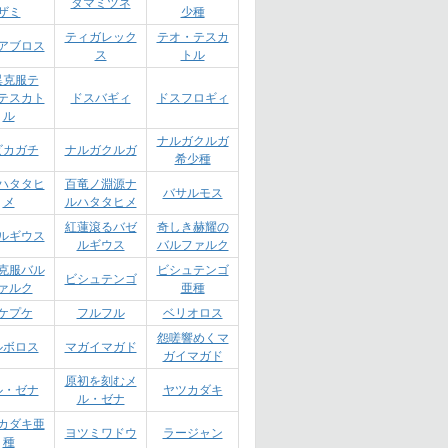
タマミツネ
ザミ
少種
ティガレック
テオ・テスカ
アブロス
ス
トル
異克服テ
テスカト
ドスバギィ
ドスフロギィ
ル
ナルガクルガ
ビカガチ
ナルガクルガ
希少種
ハタタヒ
百竜ノ淵源ナ
バサルモス
メ
ルハタタヒメ
紅蓮滾るバゼ
奇しき赫耀の
ルギウス
ルギウス
バルファルク
克服バル
ビシュテンゴ
ビシュテンゴ
ァルク
亜種
ケプケ
フルフル
ベリオロス
怨嗟響めくマ
ルボロス
マガイマガド
ガイマガド
原初を刻むメ
ル・ゼナ
ヤツカダキ
ル・ゼナ
カダキ亜
ヨツミワドウ
ラージャン
種