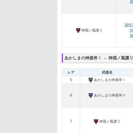
属性
神淵ノ風護リ
あかしまの神盾斧Ⅰ → 神淵ノ風護
レア
武器名
5
あかしまの神盾斧Ⅰ
6
あかしまの神盾斧Ⅱ
7
神淵ノ風護リ