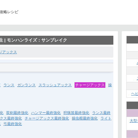
攻略レシピ
生 | モンハンライズ：サンブレイク
ジアックス
笛
ランス
ガンランス
スラッシュアックス
チャージアックス
操
ヘ
化
双剣最終強化
ハンマー最終強化
狩猟笛最終強化
ランス最終
クス最終強化
チャージアックス最終強化
操虫棍最終強化
ライト
大型
化
弓最終強化