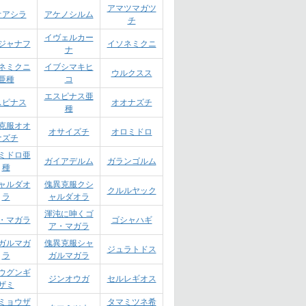
アマツマガツ
オアシラ
アケノシルム
チ
イヴェルカー
ジャナフ
イソネミクニ
ナ
ネミクニ
イブシマキヒ
ウルクスス
亜種
コ
エスピナス亜
スピナス
オオナズチ
種
克服オオ
オサイズチ
オロミドロ
ナズチ
ミドロ亜
ガイアデルム
ガランゴルム
種
ャルダオ
傀異克服クシ
クルルヤック
ラ
ャルダオラ
渾沌に呻くゴ
・マガラ
ゴシャハギ
ア・マガラ
ガルマガ
傀異克服シャ
ジュラトドス
ラ
ガルマガラ
ウグンギ
ジンオウガ
セルレギオス
ザミ
ミョウザ
タマミツネ希