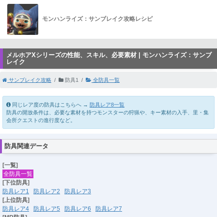
モンハンライズ：サンブレイク攻略レシピ
メルホアXシリーズの性能、スキル、必要素材 | モンハンライズ：サンブ
レイク
サンブレイク攻略
防具1
全防具一覧
同じレア度の防具はこちらへ →
防具レア8一覧
防具の開放条件は、必要な素材を持つモンスターの狩猟や、キー素材の入手、里・集
会所クエストの進行度など。
防具関連データ
[一覧]
全防具一覧
[下位防具]
防具レア1
防具レア2
防具レア3
[上位防具]
防具レア4
防具レア5
防具レア6
防具レア7