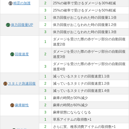
精霊の加護
2
25%の確率で受けるダメージを30%軽減
3
25%の確率で受けるダメージを50%軽減
1
体力回復がおこなわれた時の回復量1.1倍
体力回復量UP
2
体力回復がおこなわれた時の回復量1.2倍
3
体力回復がおこなわれた時の回復量1.3倍
ダメージを受けた際の赤ゲージ部分の自動回復
1
速度2倍
ダメージを受けた際の赤ゲージ部分の自動回復
回復速度
2
速度3倍
ダメージを受けた際の赤ゲージ部分の自動回復
3
速度4倍
1
減っているスタミナの回復速度1.1倍
スタミナ急速回復
2
減っているスタミナの回復速度1.2倍
3
減っているスタミナの回復速度1.4倍
1
麻痺の時間が30%減少
麻痺耐性
2
麻痺の時間が60%減少
3
麻痺状態にならなくなる
1
草系アイテムの取得数+1
2
さらに実、種系消費アイテムの取得数+1