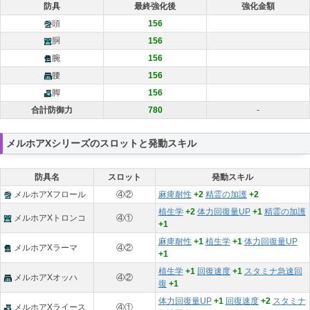
防具
最終強化後
強化金額
頭
156
胴
156
腕
156
腰
156
脚
156
合計防御力
780
-
メルホアXシリーズのスロットと発動スキル
防具名
スロット
発動スキル
メルホアXフロール
④②
麻痺耐性
+2
精霊の加護
+2
植生学
+2
体力回復量UP
+1
精霊の加護
メルホアXトロンコ
④①
+1
麻痺耐性
+1
植生学
+1
体力回復量UP
メルホアXラーマ
④②
+1
植生学
+1
回復速度
+1
スタミナ急速回
メルホアXオッハ
④②
復
+1
体力回復量UP
+1
回復速度
+2
スタミナ
メルホアXライース
④①