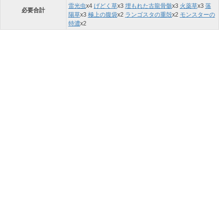
雷光虫
x
4
げどく草
x
3
埋もれた古龍骨骸
x
3
火薬草
x
3
落
必要合計
陽草
x
3
極上の腹袋
x
2
ランゴスタの重殻
x
2
モンスターの
特濃
x
2