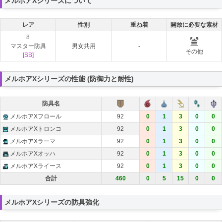
メルホアXシリーズについて
レア
性別
重ね着
開放に必要な素材
8
マスター防具
男女共用
-
その他
[SB]
メルホアXシリーズの性能 (防御力と耐性)
防具名
メルホアXフロール
92
0
1
3
0
0
メルホアXトロンコ
92
0
1
3
0
0
メルホアXラーマ
92
0
1
3
0
0
メルホアXオッハ
92
0
1
3
0
0
メルホアXライース
92
0
1
3
0
0
合計
460
0
5
15
0
0
メルホアXシリーズの防具強化