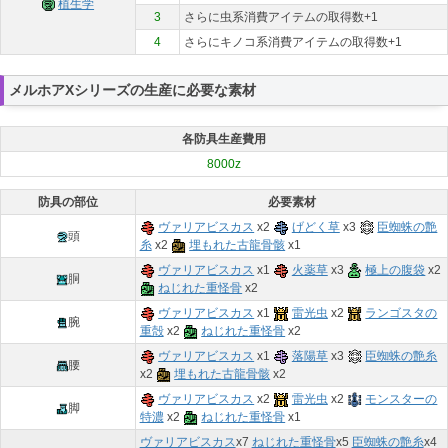
植生学
3
さらに虫系消費アイテムの取得数+1
4
さらにキノコ系消費アイテムの取得数+1
メルホアXシリーズの生産に必要な素材
各防具生産費用
8000z
防具の部位
必要素材
ヴァリアビスカス
x2
げどく草
x3
臣蜘蛛の艶
頭
糸
x2
埋もれた古龍骨骸
x1
ヴァリアビスカス
x1
火薬草
x3
極上の腹袋
x2
胴
ねじれた重怪骨
x2
ヴァリアビスカス
x1
雷光虫
x2
ランゴスタの
腕
重殻
x2
ねじれた重怪骨
x2
ヴァリアビスカス
x1
落陽草
x3
臣蜘蛛の艶糸
腰
x2
埋もれた古龍骨骸
x2
ヴァリアビスカス
x2
雷光虫
x2
モンスターの
脚
特濃
x2
ねじれた重怪骨
x1
ヴァリアビスカス
x
7
ねじれた重怪骨
x
5
臣蜘蛛の艶糸
x
4