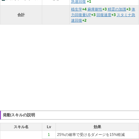
急速回復
+1
植生学
+4
麻痺耐性
+3
精霊の加護
+3
体
合計
力回復量UP
+3
回復速度
+3
スタミナ急
速回復
+2
発動スキルの説明
スキル名
Lv
効果
1
25%の確率で受けるダメージを15%軽減