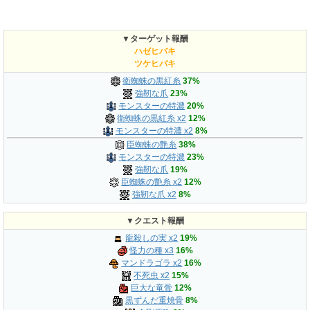
▼ターゲット報酬
ハゼヒバキ
ツケヒバキ
衛蜘蛛の黒紅糸
37%
強靭な爪
23%
モンスターの特濃
20%
衛蜘蛛の黒紅糸 x2
12%
モンスターの特濃 x2
8%
臣蜘蛛の艶糸
38%
モンスターの特濃
23%
強靭な爪
19%
臣蜘蛛の艶糸 x2
12%
強靭な爪 x2
8%
▼クエスト報酬
龍殺しの実 x2
19%
怪力の種 x3
16%
マンドラゴラ x2
16%
不死虫 x2
15%
巨大な竜骨
12%
黒ずんだ重焼骨
8%