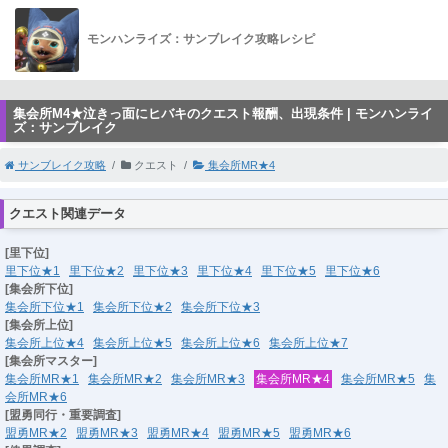
モンハンライズ：サンブレイク攻略レシピ
集会所M4★泣きっ面にヒバキのクエスト報酬、出現条件 | モンハンライ
ズ：サンブレイク
サンブレイク攻略
クエスト
集会所MR★4
クエスト関連データ
[里下位]
里下位★1
里下位★2
里下位★3
里下位★4
里下位★5
里下位★6
[集会所下位]
集会所下位★1
集会所下位★2
集会所下位★3
[集会所上位]
集会所上位★4
集会所上位★5
集会所上位★6
集会所上位★7
[集会所マスター]
集会所MR★1
集会所MR★2
集会所MR★3
集会所MR★4
集会所MR★5
集
会所MR★6
[盟勇同行・重要調査]
盟勇MR★2
盟勇MR★3
盟勇MR★4
盟勇MR★5
盟勇MR★6