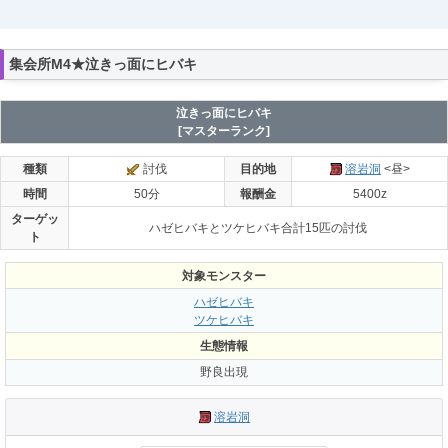
集会所M4★泣きっ面にヒバキ
泣きっ面にヒバキ
[マスターランク]
種類
討伐
目的地
溶岩洞
<昼>
時間
50分
報酬金
5400z
ターゲッ
ハゼヒバキとツケヒバキ合計15匹の討伐
ト
対象モンスター
ハゼヒバキ
ツケヒバキ
生態情報
野良出現
溶岩洞