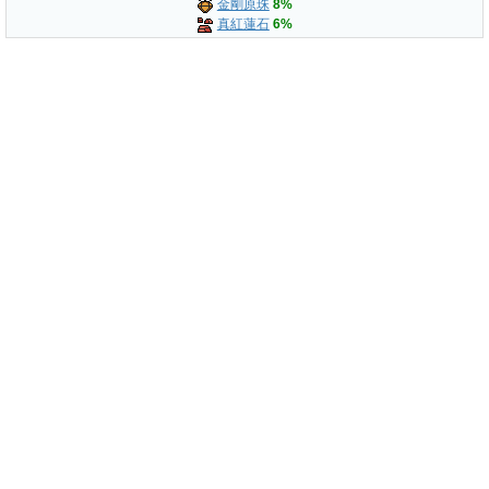
金剛原珠
8%
真紅蓮石
6%