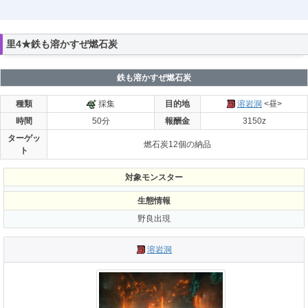
里4★鉄も溶かすぜ燃石炭
鉄も溶かすぜ燃石炭
種類
採集
目的地
溶岩洞
<昼>
時間
50分
報酬金
3150z
ターゲッ
燃石炭12個の納品
ト
対象モンスター
生態情報
野良出現
溶岩洞