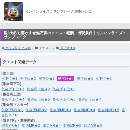
モンハンライズ：サンブレイク攻略レシピ
里4★鉄も溶かすぜ燃石炭のクエスト報酬、出現条件 | モンハンライズ：
サンブレイク
サンブレイク攻略
クエスト
里下位★4
クエスト関連データ
[里下位]
里下位★1
里下位★2
里下位★3
里下位★4
里下位★5
里下位★6
[集会所下位]
集会所下位★1
集会所下位★2
集会所下位★3
[集会所上位]
集会所上位★4
集会所上位★5
集会所上位★6
集会所上位★7
[集会所マスター]
集会所MR★1
集会所MR★2
集会所MR★3
集会所MR★4
集会所MR★5
集
会所MR★6
[盟勇同行・重要調査]
盟勇MR★2
盟勇MR★3
盟勇MR★4
盟勇MR★5
盟勇MR★6