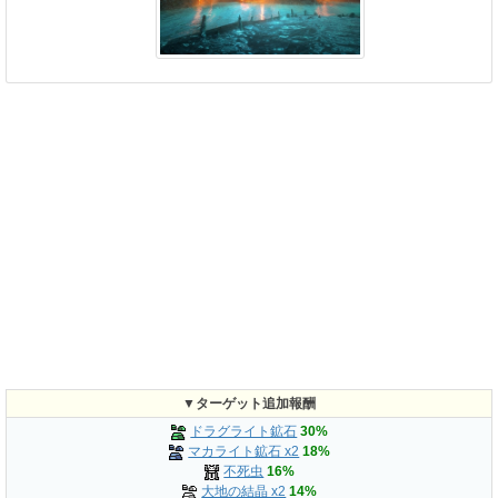
▼ターゲット追加報酬
ドラグライト鉱石
30%
マカライト鉱石 x2
18%
不死虫
16%
大地の結晶 x2
14%