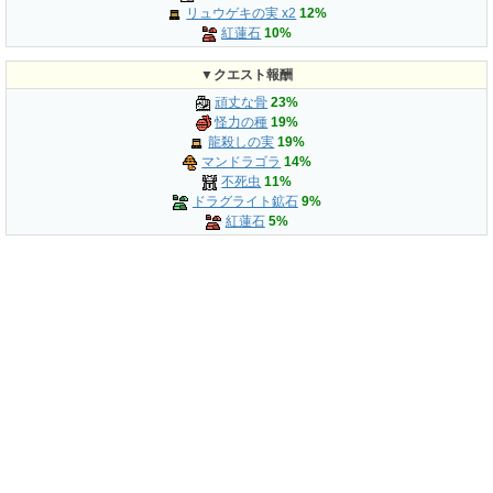
リュウゲキの実 x2
12%
紅蓮石
10%
▼クエスト報酬
頑丈な骨
23%
怪力の種
19%
龍殺しの実
19%
マンドラゴラ
14%
不死虫
11%
ドラグライト鉱石
9%
紅蓮石
5%