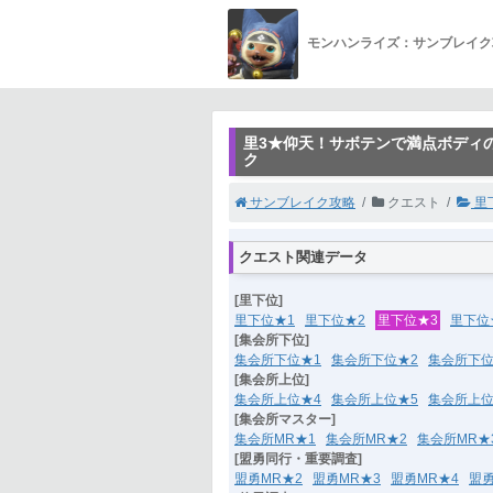
モンハンライズ：サンブレイク
里3★仰天！サボテンで満点ボディの
ク
サンブレイク攻略
クエスト
里
クエスト関連データ
[里下位]
里下位★1
里下位★2
里下位★3
里下位
[集会所下位]
集会所下位★1
集会所下位★2
集会所下位
[集会所上位]
集会所上位★4
集会所上位★5
集会所上位
[集会所マスター]
集会所MR★1
集会所MR★2
集会所MR★
[盟勇同行・重要調査]
盟勇MR★2
盟勇MR★3
盟勇MR★4
盟勇