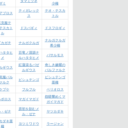
タマミツネ
ザミ
少種
ティガレック
テオ・テスカ
アブロス
ス
トル
異克服テ
テスカト
ドスバギィ
ドスフロギィ
ル
ナルガクルガ
ビカガチ
ナルガクルガ
希少種
ハタタヒ
百竜ノ淵源ナ
バサルモス
メ
ルハタタヒメ
紅蓮滾るバゼ
奇しき赫耀の
ルギウス
ルギウス
バルファルク
克服バル
ビシュテンゴ
ビシュテンゴ
ァルク
亜種
ケプケ
フルフル
ベリオロス
怨嗟響めくマ
ルボロス
マガイマガド
ガイマガド
原初を刻むメ
ル・ゼナ
ヤツカダキ
ル・ゼナ
カダキ亜
ヨツミワドウ
ラージャン
種