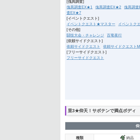
[傀異調査]
傀異調査EX★1
傀異調査EX★2
傀異調査
査EX★7
[イベントクエスト]
イベントクエスト★マスター
イベントク
[その他]
闘技大会・チャレンジ
百竜夜行
[依頼サイドクエスト]
依頼サイドクエスト
依頼サイドクエストM
[フリーサイドクエスト]
フリーサイドクエスト
里3★仰天！サボテンで満点ボディ
仰
種類
納品