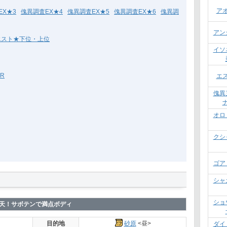
ア
EX★3
傀異調査EX★4
傀異調査EX★5
傀異調査EX★6
傀異調
アン
エスト★下位・上位
イソ
R
エ
傀異
オロ
クシ
ゴア
シャ
ショ
天！サボテンで満点ボディ
目的地
砂原
<昼>
ダイ