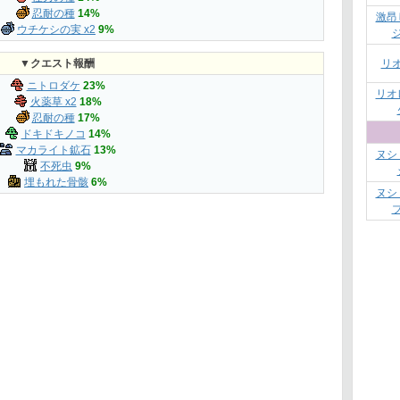
忍耐の種
14%
激昂
ウチケシの実 x2
9%
リ
▼クエスト報酬
ニトロダケ
23%
リオ
火薬草 x2
18%
忍耐の種
17%
ドキドキノコ
14%
マカライト鉱石
13%
ヌシ
不死虫
9%
埋もれた骨骸
6%
ヌシ