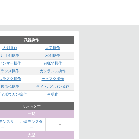
武器操作
大剣操作
太刀操作
片手剣操作
双剣操作
ハンマー操作
狩猟笛操作
ランス操作
ガンランス操作
スラアク操作
チャアク操作
操虫棍操作
ライトボウガン操作
ビィボウガン操作
弓操作
モンスター
一覧
モンスタ
小型モンスタ
-
ー
ー
大型