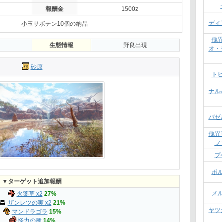
報酬金
1500z
ディ
小玉サボテン10個の納品
傀
生態情報
野良出現
オ・
砂原
ト
ナル
バゼ
傀異
フ
プ
ボ
▼ターゲット追加報酬
メ
火薬草 x2
27%
ザンレツの実 x2
21%
ヤツ
マンドラゴラ
15%
怪力の種
14%