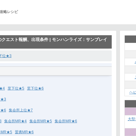
攻略レシピ
クエスト報酬、出現条件 | モンハンライズ：サンブレイ
下位★3
★4
里下位★5
里下位★6
ヘ
★3
★6
集会所上位★7
大型
3
集会所MR★4
集会所MR★5
集会所MR★6
MR★5
盟勇MR★6