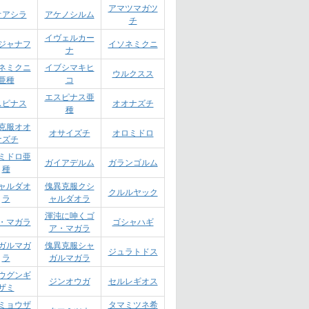
アマツマガツ
オアシラ
アケノシルム
チ
イヴェルカー
ジャナフ
イソネミクニ
ナ
ネミクニ
イブシマキヒ
ウルクスス
亜種
コ
エスピナス亜
スピナス
オオナズチ
種
克服オオ
オサイズチ
オロミドロ
ナズチ
ミドロ亜
ガイアデルム
ガランゴルム
種
ャルダオ
傀異克服クシ
クルルヤック
ラ
ャルダオラ
渾沌に呻くゴ
・マガラ
ゴシャハギ
ア・マガラ
ガルマガ
傀異克服シャ
ジュラトドス
ラ
ガルマガラ
ウグンギ
ジンオウガ
セルレギオス
ザミ
ミョウザ
タマミツネ希