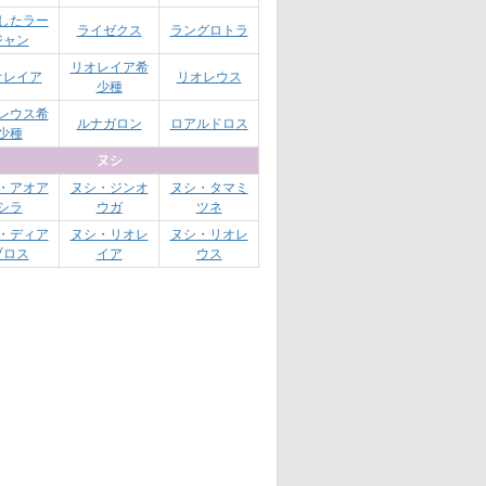
したラー
ライゼクス
ラングロトラ
ジャン
リオレイア希
オレイア
リオレウス
少種
レウス希
ルナガロン
ロアルドロス
少種
ヌシ
・アオア
ヌシ・ジンオ
ヌシ・タマミ
シラ
ウガ
ツネ
・ディア
ヌシ・リオレ
ヌシ・リオレ
ブロス
イア
ウス